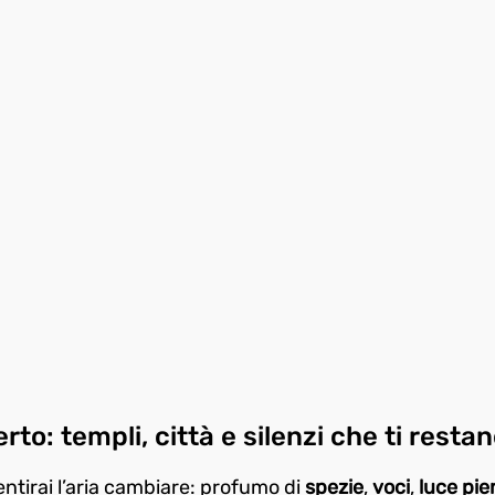
erto: templi, città e silenzi che ti rest
ntirai l’aria cambiare: profumo di 
spezie
, 
voci
,
 luce pie