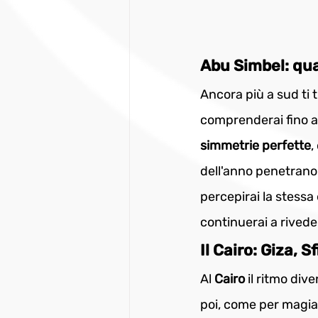
Abu Simbel: qua
Ancora più a sud ti t
comprenderai fino a 
simmetrie perfette
,
dell'anno penetrano 
percepirai la stessa
continuerai a rived
Il Cairo: Giza, 
Al 
Cairo 
il ritmo div
poi, come per magia, t