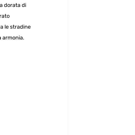
a dorata di 
rato 
a le stradine 
a armonia.