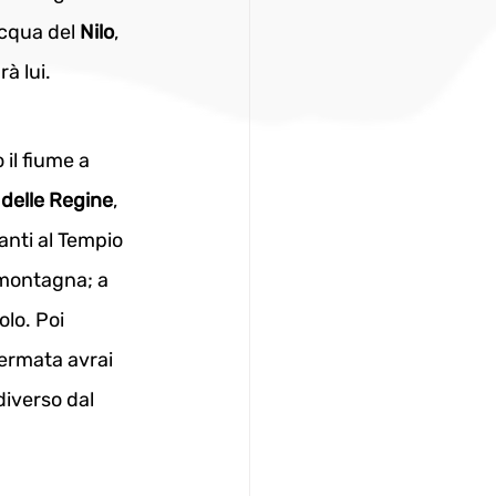
acqua del 
Nilo
, 
rà lui.
 il fiume a 
 delle Regine
, 
anti al Tempio 
 montagna; a 
lo. Poi 
fermata avrai 
iverso dal 