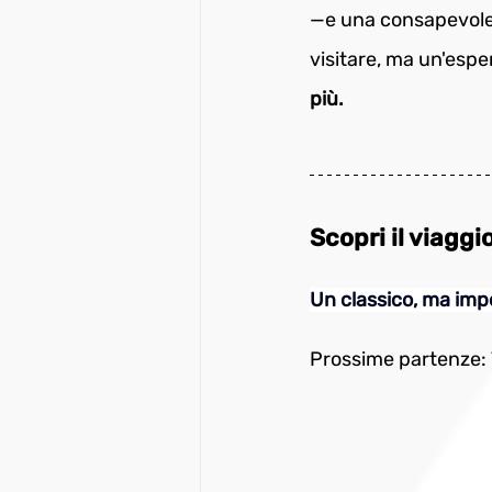
—e una consapevole
visitare, ma un'espe
più.
Scopri il viaggi
Un classico, ma impe
Prossime partenze: