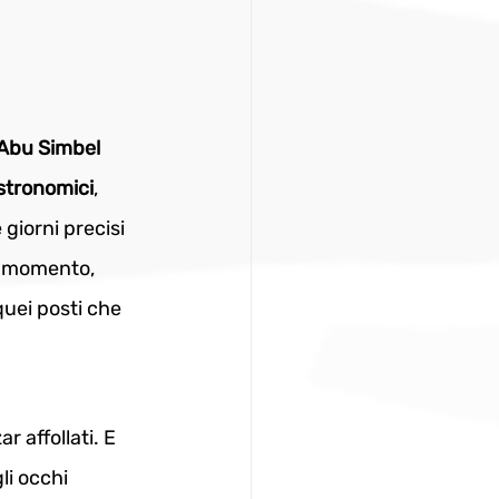
Abu Simbel 
astronomici
, 
giorni precisi 
o momento, 
quei posti che 
r affollati. E 
li occhi 