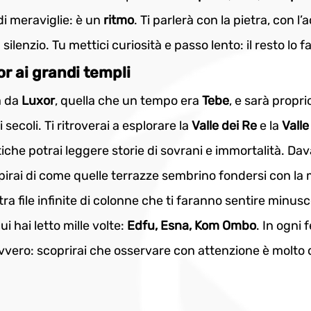
di meraviglie: è un 
ritmo
. Ti parlerà con la pietra, con l’
 silenzio. Tu mettici curiosità e passo lento: il resto lo fa
or ai grandi templi
à da 
Luxor
, quella che un tempo era 
Tebe
, e sarà proprio
secoli. Ti ritroverai a esplorare la 
Valle dei Re
 e la 
Valle
tiche potrai leggere storie di sovrani e immortalità. Dav
upirai di come quelle terrazze sembrino fondersi con la
a file infinite di colonne che ti faranno sentire minusco
i hai letto mille volte: 
Edfu, Esna, Kom Ombo
. In ogni 
vero: scoprirai che osservare con attenzione è molto d