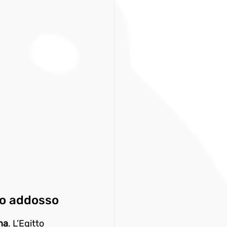
ano addosso
na
. L’Egitto 