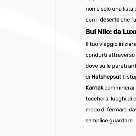
non è solo una lista 
con il 
deserto 
che fa
Sul Nilo: da Lux
Il tuo viaggio inizier
condurti attraverso i 
dove sulle pareti an
di 
Hatshepsut 
ti st
Karnak 
camminerai tr
toccherai luoghi di cu
modo di fermarti dav
semplice guardare.