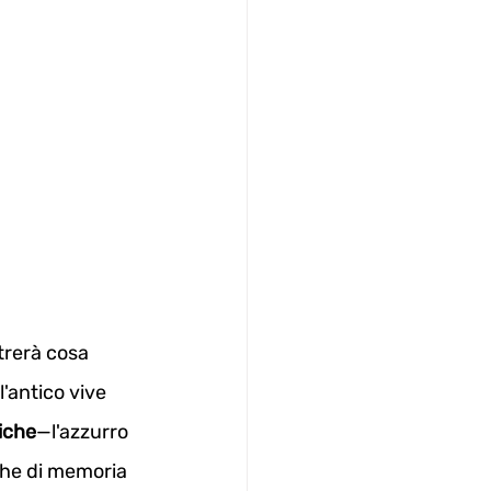
strerà cosa 
l'antico vive 
iche
—l'azzurro 
iche di memoria