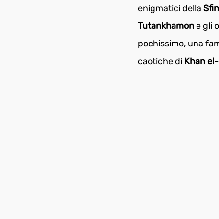
enigmatici della 
Sfi
Tutankhamon 
e gli
pochissimo, una fama
caotiche di 
Khan el-K