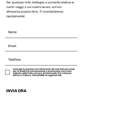
Per qualsiasi info, dettaglio o curiosità relativa ai
nostri viaggi o sul nostro lavoro, scrivici
attraverso questo form. Ti ricontatteremo
rapidamente!
Concedo il consenso al trattamento dei miei dati personali
per le finalità di comunicazione e promozione cosi come
indicato nella Policy privacy di Community Foru Season
Natura e Cultura, consultabile al seguente link
INVIA ORA