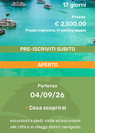
17 giorni
Prezzo
€ 2.500,00
Prezzo a persona, in camera doppia
PRE-ISCRIVITI SUBITO
APERTO
Partenza
04/09/26
>
Cosa scoprirai
escursioni a piedi; visite ed escursioni 
alle città e ai villaggi storici; navigazione 