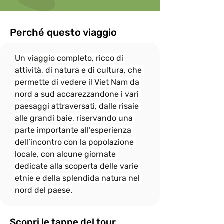
consentito durante le escursioni.

In onore allo spirito di gruppo, il ritmo di 
camminata è dato dalle persone più 
Perché questo viaggio
"lente" e per questo

il gruppo si fermerà sempre, quando 
Un viaggio completo, ricco di 
necessario, per attendere eventuali 
"ritardatari"; ciò non

attività, di natura e di cultura, che 
esenta però i più “pigri” a fare del loro 
permette di vedere il Viet Nam da 
meglio per non distaccarsi troppo dal 
nord a sud accarezzandone i vari 
gruppo e rallentare

paesaggi attraversati, dalle risaie 
eccessivamente le attività.
alle grandi baie, riservando una 
parte importante all’esperienza 
dell’incontro con la popolazione 
locale, con alcune giornate 
dedicate alla scoperta delle varie 
etnie e della splendida natura nel 
nord del paese.
Scopri le tappe del tour