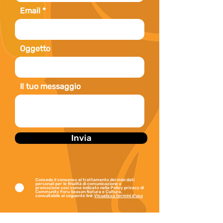
potrebbe anche capitare di 
Email
vedermi lanciata in frenetici balli di 
tango e flamenco!

Oggetto
Lingue: inglese, spagnolo

Il tuo messaggio
Competenze: enogastronomia, 
cultura e tradizioni.

Iscritta nel Registro Italiano Guide 
Invia
Ambientali Escursionistiche n° 
LO440

Concedo il consenso al trattamento dei miei dati
personali per le finalità di comunicazione e
Anni di esperienza: 12
promozione cosi come indicato nella Policy privacy di
Community Foru Season Natura e Cultura,
consultabile al seguente link
Visualizza termini d'uso