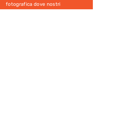
fotografica dove nostri
accompagnatori e guide postano in
diretta le foto e i video dei nostri
viaggi!
Vai alla Gallery
Vai al Blog
Leggi gli articoli del nostro blog
su tutte le nostre destinazioni
Vai al Blog