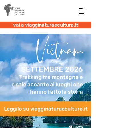
vai a viagginaturaecultura.it
Vietnam
SETTEMBRE 2026
Trekking fra montagne e
risaie accanto ai luoghi che
hanno fatto la storia
Leggilo su viagginaturaecultura.it
Durata