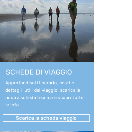
SCHEDE DI VIAGGIO
Approfondisci itinerario, costi e
dettagli utili del viaggio! scarica la
nostra scheda tecnica e scopri tutte
le info
Scarica la scheda viaggio