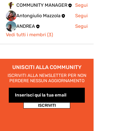
COMMUNITY MANAGER
Segui
Antongiulio Mazzola
Segui
ANDREA
Segui
Vedi tutti i membri (3)
UNISCITI ALLA COMMUNITY
ISCRIVITI ALLA NEWSLETTER PER NON
PERDERE NESSUN AGGIORNAMENTO
ISCRIVITI