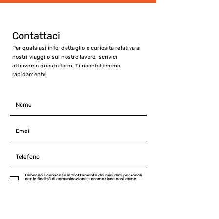
Contattaci
Per qualsiasi info, dettaglio o curiosità relativa ai
nostri viaggi o sul nostro lavoro, scrivici
attraverso questo form. Ti ricontatteremo
rapidamente!
Concedo il consenso al trattamento dei miei dati personali
per le finalità di comunicazione e promozione cosi come
indicato nella Policy privacy di Community Foru Season
Natura e Cultura, consultabile al seguente link
INVIA ORA