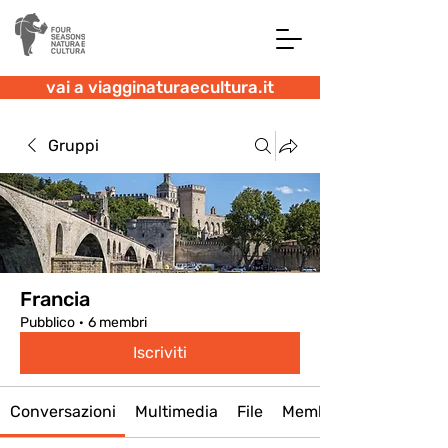
vai a viagginaturaecultura.it
Gruppi
Francia
Pubblico
·
6 membri
Iscriviti
Conversazioni
Multimedia
File
Membri