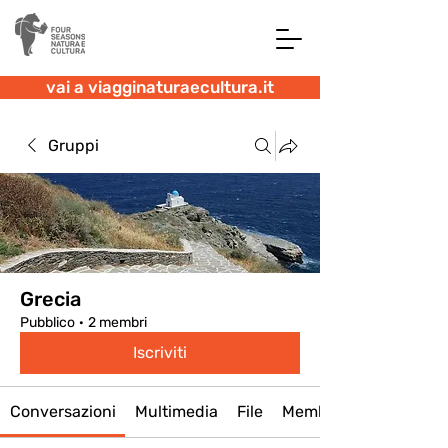
vai a viagginaturaecultura.it
Gruppi
Grecia
Pubblico
·
2 membri
Iscriviti
Conversazioni
Multimedia
File
Membri