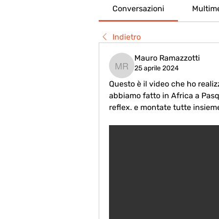
Conversazioni
Multim
Indietro
Mauro Ramazzotti
25 aprile 2024
Mauro Ramazzotti
Questo è il video che ho realiz
abbiamo fatto in Africa a Pas
reflex. e montate tutte insieme