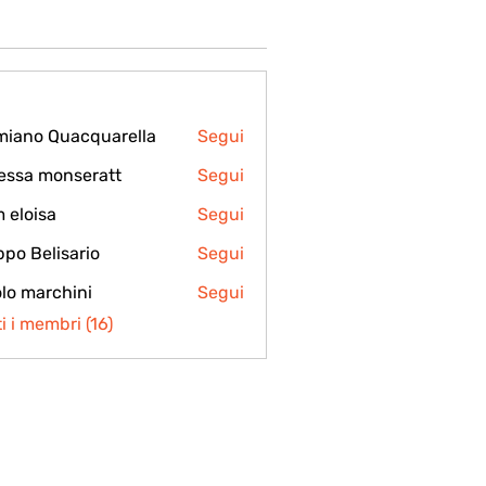
iano Quacquarella
Segui
 Quacquarella
essa monseratt
Segui
 monseratt
 eloisa
Segui
isa
ippo Belisario
Segui
lo marchini
Segui
archini
ti i membri (16)