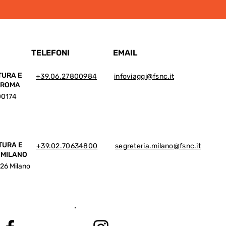
TELEFONI
EMAIL
TURA E
+39.06.27800984
infoviaggi@fsnc.it
I ROMA
 00174
TURA E
+39.02.70634800
segreteria.milano@fsnc.it
 MILANO
126 Milano