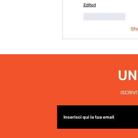
Edited
Like
Reply
Sh
UN
ISCRIV