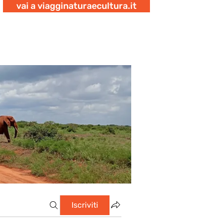
vai a viagginaturaecultura.it
Iscriviti