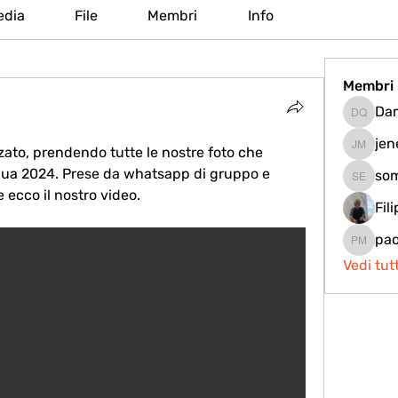
edia
File
Membri
Info
Membri
Dam
Damiano
jen
zato, prendendo tutte le nostre foto che 
jenessa
qua 2024. Prese da whatsapp di gruppo e 
som
som elo
 ecco il nostro video.
Fil
pao
paolo m
Vedi tut