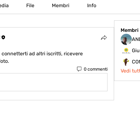
edia
File
Membri
Info
Membri
R
AN
Giu
nnetterti ad altri iscritti, ricevere 
oto.
CO
0 commenti
Vedi tut