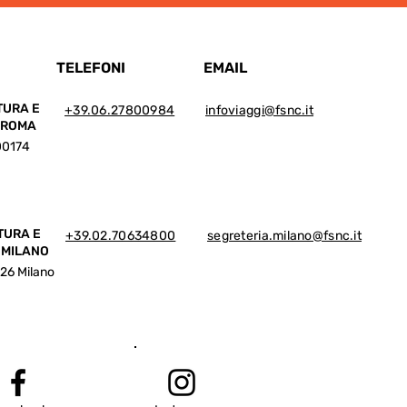
TELEFONI
EMAIL
TURA E
+39.06.27800984
infoviaggi@fsnc.it
I ROMA
 00174
TURA E
+39.02.70634800
segreteria.milano@fsnc.it
 MILANO
126 Milano