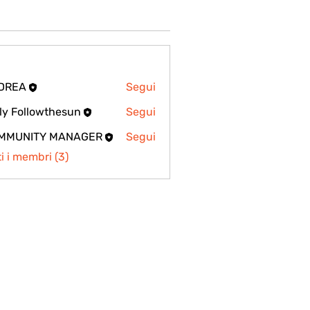
DREA
Segui
ly Followthesun
Segui
MMUNITY MANAGER
Segui
ti i membri (3)