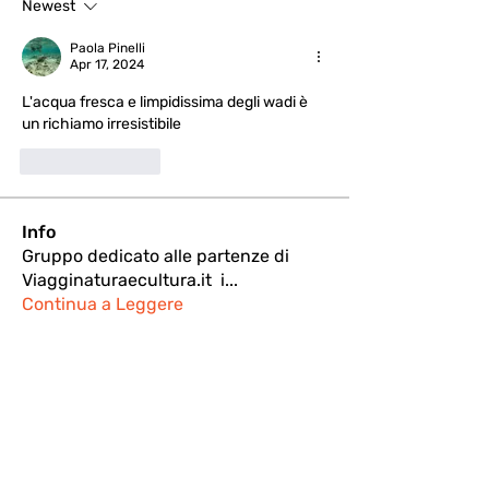
Newest
Paola Pinelli
Apr 17, 2024
L'acqua fresca e limpidissima degli wadi è 
un richiamo irresistibile
Like
Reply
Info
Gruppo dedicato alle partenze di
Viagginaturaecultura.it i
...
Continua a Leggere
Membri
ANDREA
Segui
Paola Pinelli
Segui
COMMUNITY MANAGER
Segui