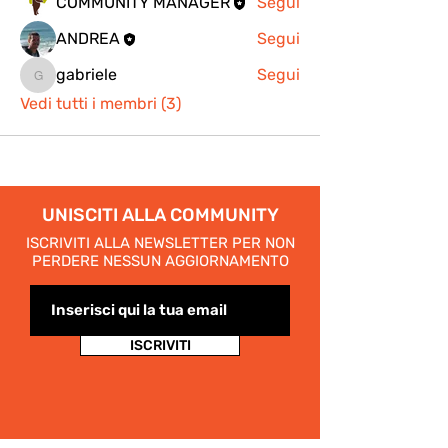
COMMUNITY MANAGER
Segui
ANDREA
Segui
gabriele
Segui
gabriele
Vedi tutti i membri (3)
UNISCITI ALLA COMMUNITY
ISCRIVITI ALLA NEWSLETTER PER NON
PERDERE NESSUN AGGIORNAMENTO
ISCRIVITI