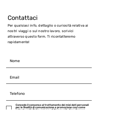
Contattaci
Per qualsiasi info, dettaglio o curiosità relativa ai
nostri viaggi o sul nostro lavoro, scrivici
attraverso questo form. Ti ricontatteremo
rapidamente!
Concedo il consenso al trattamento dei miei dati personali
per le finalità di comunicazione e promozione cosi come
indicato nella Policy privacy di Community Foru Season
Natura e Cultura, consultabile al seguente link
INVIA ORA