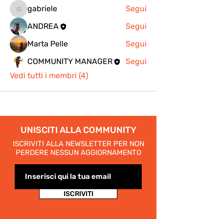
gabriele
Segui
gabriele
ANDREA
Segui
Marta Pelle
Segui
COMMUNITY MANAGER
Segui
Vedi tutti i membri (4)
UNISCITI ALLA COMMUNITY
ISCRIVITI ALLA NEWSLETTER PER NON
PERDERE NESSUN AGGIORNAMENTO
ISCRIVITI