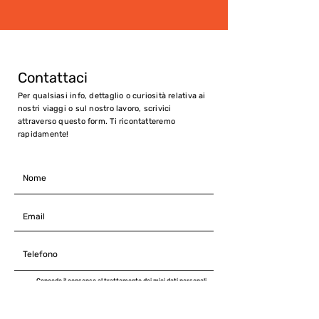
Contattaci
Per qualsiasi info, dettaglio o curiosità relativa ai
nostri viaggi o sul nostro lavoro, scrivici
attraverso questo form. Ti ricontatteremo
rapidamente!
Concedo il consenso al trattamento dei miei dati personali
per le finalità di comunicazione e promozione cosi come
indicato nella Policy privacy di Community Foru Season
Natura e Cultura, consultabile al seguente link