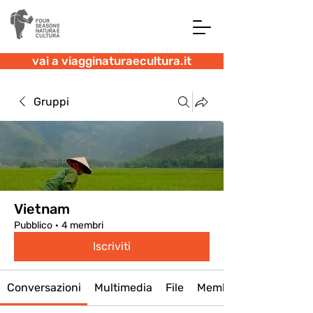
vai a viagginaturaecultura.it
Gruppi
Vietnam
Pubblico
·
4 membri
Iscriviti
Conversazioni
Multimedia
File
Membri