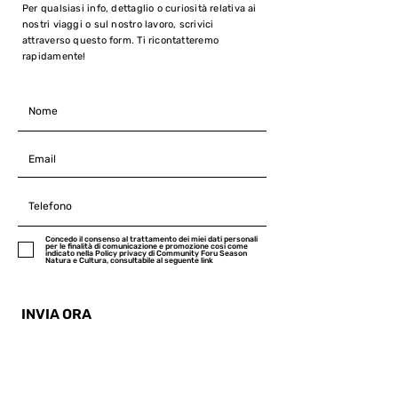
Per qualsiasi info, dettaglio o curiosità relativa ai
nostri viaggi o sul nostro lavoro, scrivici
attraverso questo form. Ti ricontatteremo
rapidamente!
Concedo il consenso al trattamento dei miei dati personali
per le finalità di comunicazione e promozione cosi come
indicato nella Policy privacy di Community Foru Season
Natura e Cultura, consultabile al seguente link
INVIA ORA