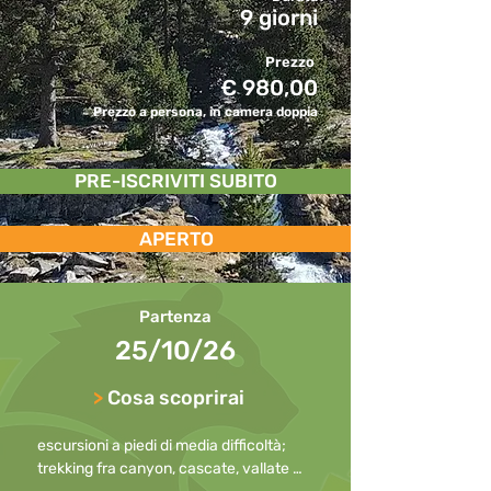
9 giorni
Prezzo
€ 980,00
Prezzo a persona, in camera doppia
PRE-ISCRIVITI SUBITO
APERTO
Partenza
25/10/26
>
Cosa scoprirai
escursioni a piedi di media difficoltà; 
trekking fra canyon, cascate, vallate 