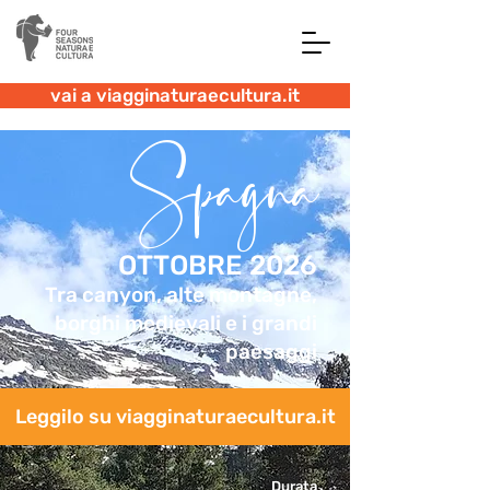
vai a viagginaturaecultura.it
Spagna
OTTOBRE 2026
Tra canyon, alte montagne,
borghi medievali e i grandi
paesaggi
Leggilo su viagginaturaecultura.it
Durata