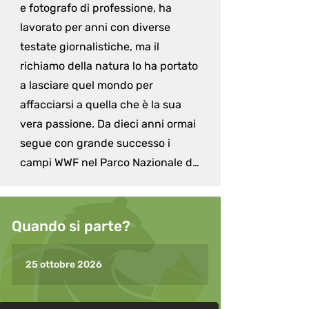
e fotografo di professione, ha 
lavorato per anni con diverse 
testate giornalistiche, ma il 
richiamo della natura lo ha portato 
a lasciare quel mondo per 
affacciarsi a quella che è la sua 
vera passione. Da dieci anni ormai 
segue con grande successo i 
campi WWF nel Parco Nazionale del 
Gran Paradiso: accompagnando i 
ragazzi alla scoperta di luoghi 
meravigliosi ed incontaminati, 
Quando si parte?
insegna loro le basi della fotografia 
naturalistica, con particolare 
25 ottobre 2026
attenzione nei confronti 
dell'aspetto etico e divulgativo di 