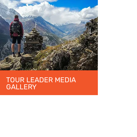
TOUR LEADER MEDIA
GALLERY
Scopri gli highlight di questo tour
direttamnete tramite la Tour
Leader Media Gallery, la glleria
fotografica dove nostri
accompagnatori e guide postano in