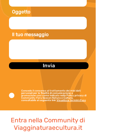
Anni di esperienza: 15
Oggetto
Il tuo messaggio
Invia
Concedo il consenso al trattamento dei miei dati
personali per le finalità di comunicazione e
promozione cosi come indicato nella Policy privacy di
Community Foru Season Natura e Cultura,
consultabile al seguente link
Visualizza termini d'uso
Entra nella Community di
Viagginaturaecultura.it