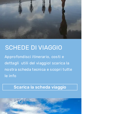
SCHEDE DI VIAGGIO
Approfondisci itinerario, costi e
dettagli utili del viaggio! scarica la
nostra scheda tecnica e scopri tutte
le info
Scarica la scheda viaggio