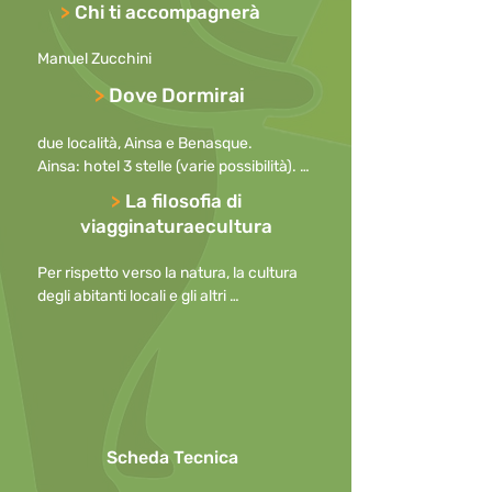
glaciali e ambienti di alta montagna; 
>
Chi ti accompagnerà
percorrenza delle spettacolari 
Pasarelas del Río Vero; trekking alla 
Manuel Zucchini
celebre Cola de Caballo e al suggestivo 
Forau de Aiguallut; visite ai borghi 
>
Dove Dormirai
medievali di Aínsa e Alquézar; scoperta 
dell’enogastronomia aragonese.
due località, Ainsa e Benasque.

Ainsa: hotel 3 stelle (varie possibilità). 
Benasque: Hotel Boutique Acebo de 
>
La filosofia di
Casa Muria.
viagginaturaecultura
Per rispetto verso la natura, la cultura 
degli abitanti locali e gli altri 
partecipanti, preghiamo di

mantenere i cellulari spenti durante le 
escursioni o, in caso di necessità, con la 
suoneria disattivata

o ridotta al minimo, allontanandosi per 
effettuare telefonate.

Scheda Tecnica
Per questioni di sicurezza l’uso di 
ombrelli in caso di pioggia non è 