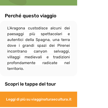
consentito durante le escursioni.

In onore allo spirito di gruppo, il ritmo di 
camminata è dato dalle persone più 
Perché questo viaggio
"lente" e per questo

il gruppo si fermerà sempre, quando 
L’Aragona custodisce alcuni dei 
necessario, per attendere eventuali 
"ritardatari"; ciò non

paesaggi più spettacolari e 
esenta però i più “pigri” a fare del loro 
autentici della Spagna, una terra 
meglio per non distaccarsi troppo dal 
dove i grandi spazi dei Pirenei 
gruppo e rallentare

incontrano canyon selvaggi, 
eccessivamente le attività.
villaggi medievali e tradizioni 
profondamente radicate nel 
territorio.
Scopri le tappe del tour
Leggi di più su viagginaturaecultura.it