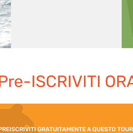
scolpito un Moai che gli assomiglia). La 
natura e gli animali accompagnano da 
sempre le sue scelte nelle destinazioni da 
proporre e accompagnare, e spesso sente 
forte il richiamo dell'Africa (quando diventa 
troppo forte i vicini si lamentano ed è 
costretto a partire subito per il continente 
nero...).

Pre-ISCRIVITI OR
Autore del romanzo "Il Viaggiatore Stonato", 
edito da Porto Seguro, pubblicato a 
febbraio 2022, già arrivato alla seconda 
ristampa.

Lingue: Spagnolo, Inglese, Portoghese

PREISCRIVITI GRATUITAMENTE A QUESTO TOUR