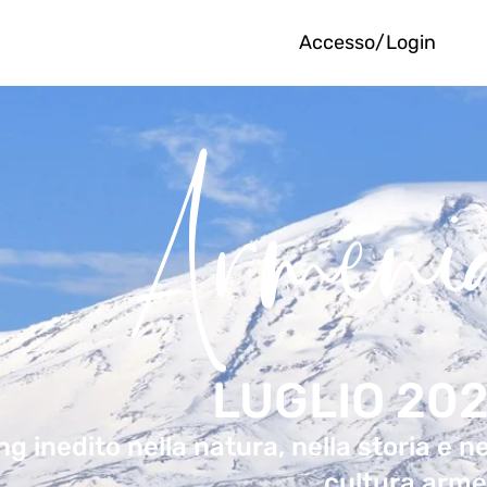
Accesso/Login
Armeni
LUGLIO 20
g inedito nella natura, nella storia e ne
cultura arm