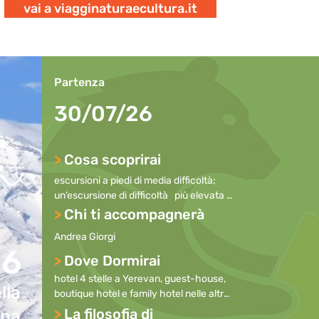
vai a viagginaturaecultura.it
a
Partenza
30/07/26
>
Cosa scoprirai
escursioni a piedi di media difficoltà; 
un’escursione di difficoltà   più elevata 
sul Monte Aragats; incontri con la 
>
Chi ti accompagnerà
popolazione locale; scoperta dei 
Andrea Giorgi
monasteri armeni; approfondimento 
26
sulla grande storia del popolo armeno.
>
Dove Dormirai
hotel 4 stelle a Yerevan, guest-house, 
lla
boutique hotel e family hotel nelle altre 
cittadine, come segue:

>
La filosofia di
ena