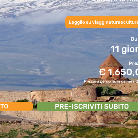
Leggilo su viagginaturaecultura
Du
11 gio
Pre
€ 1.650,
Prezzo a persona, in camera d
PRE-ISCRIVITI SUBITO
RTO