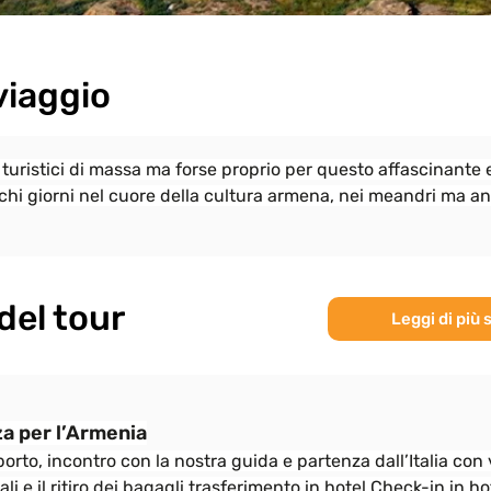
viaggio
 turistici di massa ma forse proprio per questo affascinante 
ochi giorni nel cuore della cultura armena, nei meandri ma an
del tour
Leggi di più 
a per l’Armenia
porto, incontro con la nostra guida e partenza dall’Italia con
ali e il ritiro dei bagagli trasferimento in hotel.Check-in in 