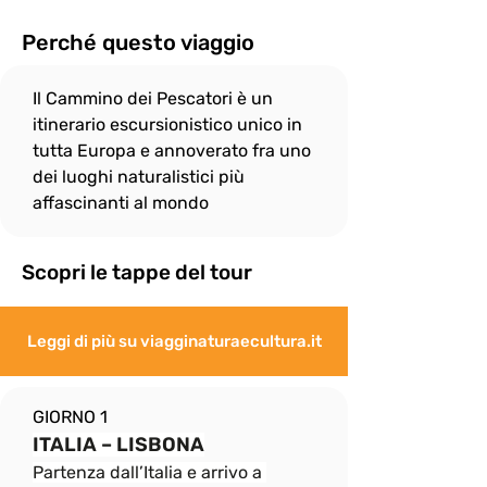
In onore allo spirito di gruppo, il ritmo di 
camminata è dato dalle persone più 
Perché questo viaggio
"lente" e per questo

il gruppo si fermerà sempre, quando 
Il Cammino dei Pescatori è un 
necessario, per attendere eventuali 
"ritardatari"; ciò non

itinerario escursionistico unico in 
esenta però i più “pigri” a fare del loro 
tutta Europa e annoverato fra uno 
meglio per non distaccarsi troppo dal 
dei luoghi naturalistici più 
gruppo e rallentare

affascinanti al mondo
eccessivamente le attività.
Scopri le tappe del tour
Leggi di più su viagginaturaecultura.it
GIORNO 1
ITALIA – LISBONA
Partenza dall’Italia e arrivo a 