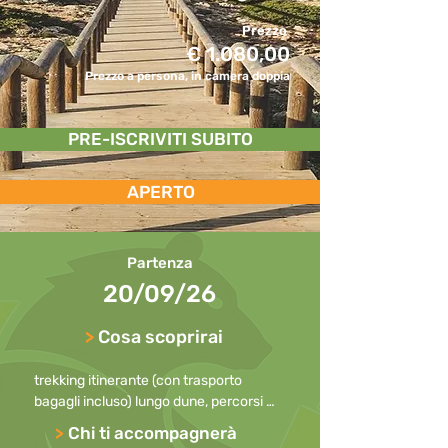
Prezzo
€ 1.080,00
Prezzo a persona, in camera doppia
PRE-ISCRIVITI SUBITO
APERTO
Partenza
20/09/26
>
Cosa scoprirai
trekking itinerante (con trasporto 
bagagli incluso) lungo dune, percorsi 
sabbiosi, passerelle di legno e 
>
Chi ti accompagnerà
suggestive scogliere; i sentieri non 