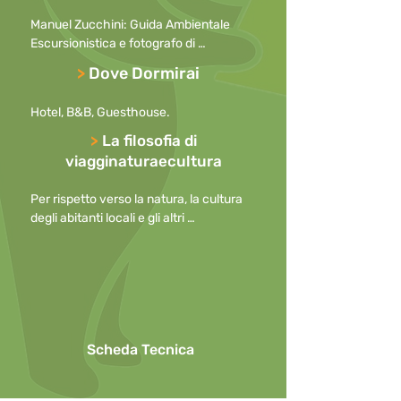
presentano particolari dislivelli, ma si 
Manuel Zucchini: Guida Ambientale 
percorrono lunghi tratti sulle dune che 
Escursionistica e fotografo di 
possono rallentare l’andatura
professione. Da dieci anni ormai segue 
>
Dove Dormirai
con grande successo i campi WWF nel 
Parco Nazionale del Gran Paradiso.

Hotel, B&B, Guesthouse.
Competenze: Fotografia Naturalistica.

Iscritto nel Registro Italiano Guide 
>
La filosofia di
Ambientali Escursionistiche
viagginaturaecultura
Per rispetto verso la natura, la cultura 
degli abitanti locali e gli altri 
partecipanti, preghiamo di

mantenere i cellulari spenti durante le 
escursioni o, in caso di necessità, con la 
suoneria disattivata

o ridotta al minimo, allontanandosi per 
effettuare telefonate.

Scheda Tecnica
Per questioni di sicurezza l’uso di 
ombrelli in caso di pioggia non è 
consentito durante le escursioni.
