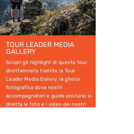
TOUR LEADER MEDIA
GALLERY
Scopri gli highlight di questo tour
direttamnete tramite la Tour
Leader Media Gallery, la glleria
fotografica dove nostri
accompagnatori e guide postano in
diretta le foto e i video dei nostri
viaggi!
Vai alla Gallery