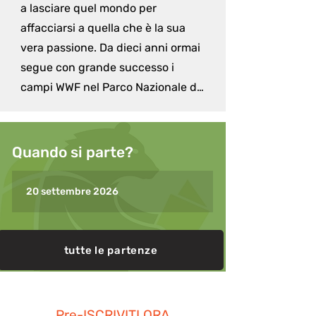
a lasciare quel mondo per 
affacciarsi a quella che è la sua 
vera passione. Da dieci anni ormai 
segue con grande successo i 
campi WWF nel Parco Nazionale del 
Gran Paradiso: accompagnando i 
ragazzi alla scoperta di luoghi 
meravigliosi ed incontaminati, 
Quando si parte?
insegna loro le basi della fotografia 
naturalistica, con particolare 
20 settembre 2026
attenzione nei confronti 
dell'aspetto etico e divulgativo di 
questa disciplina. Negli anni ha 
tutte le partenze
approfondito la conoscenza del 
territorio appenninico della Liguria, 
terra dove vive e lavora. Ora ha 
Pre-ISCRIVITI ORA