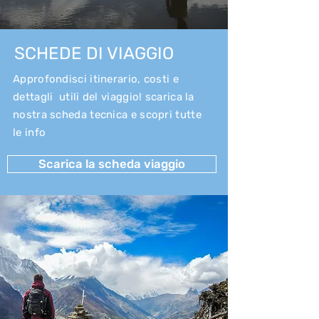
SCHEDE DI VIAGGIO
Approfondisci itinerario, costi e
dettagli utili del viaggio! scarica la
nostra scheda tecnica e scopri tutte
le info
Scarica la scheda viaggio