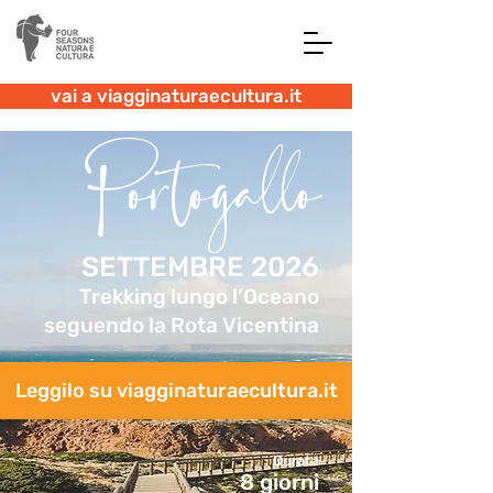
vai a viagginaturaecultura.it
Portogallo
SETTEMBRE 2026
Trekking lungo l’Oceano
seguendo la Rota Vicentina
Leggilo su viagginaturaecultura.it
Durata
8 giorni