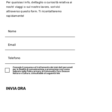
Per qualsiasi info, dettaglio o curiosità relativa ai
nostri viaggi o sul nostro lavoro, scrivici
attraverso questo form. Ti ricontatteremo
rapidamente!
Concedo il consenso al trattamento dei miei dati personali
per le finalità di comunicazione e promozione cosi come
indicato nella Policy privacy di Community Foru Season
Natura e Cultura, consultabile al seguente link
INVIA ORA