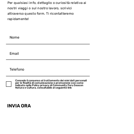
Per qualsiasi info, dettaglio o curiosità relativa ai
nostri viaggi o sul nostro lavoro, scrivici
attraverso questo form. Ti ricontatteremo
rapidamente!
Concedo il consenso al trattamento dei miei dati personali
per le finalità di comunicazione e promozione cosi come
indicato nella Policy privacy di Community Foru Season
Natura e Cultura, consultabile al seguente link
INVIA ORA