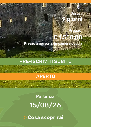
Durata
9 giorni
Prezzo
€ 1.550,00
Prezzo a persona, in camera doppia
PRE-ISCRIVITI SUBITO
APERTO
Partenza
15/08/26
>
Cosa scoprirai