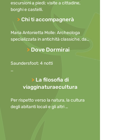
escursioni a piedi; visite a cittadine, 
borghi e castelli.
>
Chi ti accompagnerà
Maria Antonietta Molle: Archeologa 
specializzata in antichità classiche, da 
sempre appassionata di arte e storia. 
>
Dove Dormirai
Negli anni ha approfondito le sue 
conoscenze nella valorizzazione del 
Saundersfoot: 4 notti

Patrimonio culturale e nella 
realizzazione di Progetti per il suo 
Crickhowell:    4 notti
sviluppo.

>
La filosofia di
Lingue: Inglese

viagginaturaecultura
Competenze: Storia, Archeologia, Arte. 
Accompagnatore Turistico.
Per rispetto verso la natura, la cultura 
degli abitanti locali e gli altri 
partecipanti, preghiamo di

mantenere i cellulari spenti durante le 
escursioni o, in caso di necessità, con la 
suoneria disattivata

o ridotta al minimo, allontanandosi per 