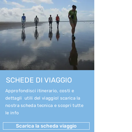
SCHEDE DI VIAGGIO
Approfondisci itinerario, costi e
dettagli utili del viaggio! scarica la
nostra scheda tecnica e scopri tutte
le info
Scarica la scheda viaggio