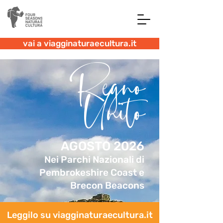
vai a viagginaturaecultura.it
Regno
Unito
AGOSTO 2026
Nei Parchi Nazionali di
Pembrokeshire Coast e
Brecon Beacons
Leggilo su viagginaturaecultura.it