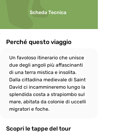
effettuare telefonate.

Scheda Tecnica
Per questioni di sicurezza l’uso di 
ombrelli in caso di pioggia non è 
consentito durante le escursioni.

In onore allo spirito di gruppo, il ritmo di 
camminata è dato dalle persone più 
Perché questo viaggio
"lente" e per questo

il gruppo si fermerà sempre, quando 
Un favoloso itinerario che unisce 
necessario, per attendere eventuali 
"ritardatari"; ciò non

due degli angoli più affascinanti 
esenta però i più “pigri” a fare del loro 
di una terra mistica e insolita. 
meglio per non distaccarsi troppo dal 
Dalla cittadina medievale di Saint 
gruppo e rallentare

David ci incammineremo lungo la 
eccessivamente le attività.
splendida costa a strapiombo sul 
mare, abitata da colonie di uccelli 
migratori e foche.
Scopri le tappe del tour