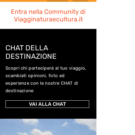
Ambientali Escursionistiche n° 
Entra nella Community di
PI750
Viagginaturaecultura.it
CHAT DELLA
DESTINAZIONE
Scopri chi parteciperà al tuo viaggio,
scambiati opinioni, foto ed
esperienze con le nostre CHAT di
destinazione
VAI ALLA CHAT