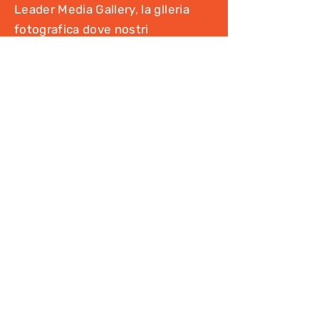
Leader Media Gallery, la glleria
fotografica dove nostri
accompagnatori e guide postano in
diretta le foto e i video dei nostri
viaggi!
Vai alla Gallery
Vai al Blog
Leggi gli articoli del nostro blog
su tutte le nostre destinazioni
Vai al Blog