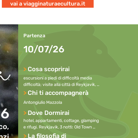
vai a viagginaturaecultura.it
a
Partenza
10/07/26
>
Cosa scoprirai
escursioni a piedi di difficoltà media 
difficoltà; visite alla città di Reykjavik, 
escursioni nel Circolo d’Oro e verso il 
>
Chi ti accompagnerà
famoso “fiordo della balena”; 
Antongiulio Mazzola
enogastronomia locale.
26
>
Dove Dormirai
hotel, appartamenti, cottage, glamping 
co,
e rifugi. Reykjavik, 3 notti: Old Town 
Reykjavik, stanze singole e doppie con 
>
La filosofia di
nzi