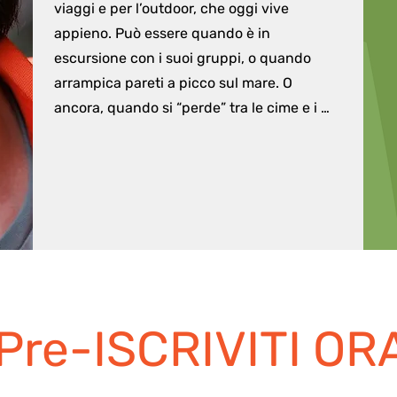
viaggi e per l’outdoor, che oggi vive 
appieno. Può essere quando è in 
escursione con i suoi gruppi, o quando 
arrampica pareti a picco sul mare. O 
ancora, quando si “perde” tra le cime e i 
boschi dell’isola, con solo zaino e macchina 
fotografica come compagni. Grazie alla sua 
vicinanza alla natura, ha sviluppato un 
forte amore e senso di identità verso la sua 
Capri, quella lontana dai tracciati 
mainstream, quella più selvaggia e 
autentica. È convinto che il bello sia 
intrinseco ad ogni cosa, anche la più 
Pre-ISCRIVITI OR
apparentemente insignificante, e cerca di 
trasmetterlo con entusiasmo a tutti i suoi 
compagni di viaggio.
