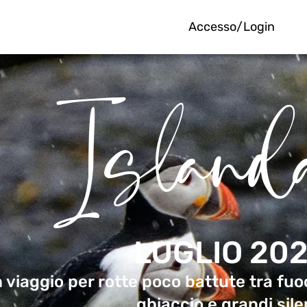
Accesso/Login
Island
LUGLIO 20
 viaggio per rotte poco battute tra fuo
ghiaccio e grandi sile