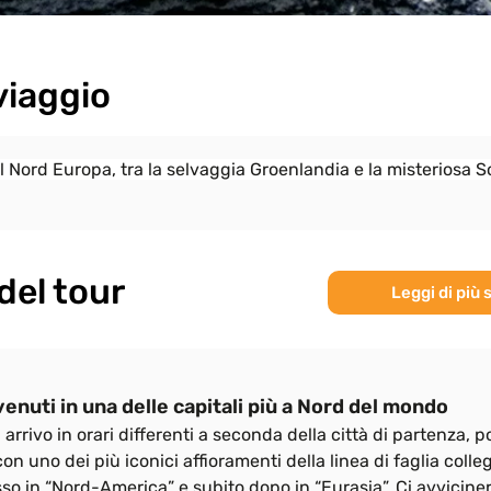
viaggio
el Nord Europa, tra la selvaggia Groenlandia e la misteriosa 
del tour
Leggi di più 
nuti in una delle capitali più a Nord del mondo
 arrivo in orari differenti a seconda della città di partenza, p
n uno dei più iconici affioramenti della linea di faglia colle
so in “Nord-America” e subito dopo in “Eurasia”. Ci avvicine