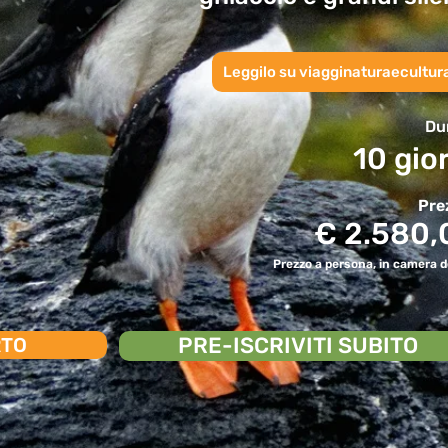
Leggilo su viagginaturaecultura
Du
10 gio
Pre
€ 2.580,
Prezzo a persona, in camera d
PRE-ISCRIVITI SUBITO
RTO