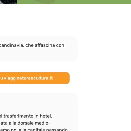
eccessivamente le attività.
Scandinavia, che affascina con 
su viagginaturaecultura.it
oi trasferimento in hotel. 
gata alla dorsale medio-
remo poi alla capitale passando 