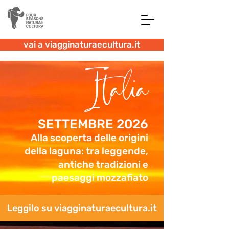
vai a viagginaturaecultura.it
Italia
SETTEMBRE 2026
Alla scoperta delle origini
della laguna: tra leggende,
antiche tradizioni e
paesaggi mozzafiato
Leggilo su viagginaturaecultura.it