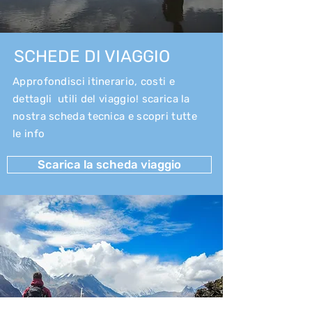
SCHEDE DI VIAGGIO
Approfondisci itinerario, costi e
dettagli utili del viaggio! scarica la
nostra scheda tecnica e scopri tutte
le info
Scarica la scheda viaggio