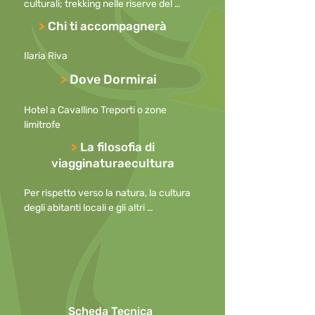
culturali; trekking nelle riserve del 
territorio; andremo in canoa; in 
>
Chi ti accompagnerà
bicicletta visiteremo le fortificazioni del 
territorio; enogastronomia locale.
Ilaria Riva
>
Dove Dormirai
Hotel a Cavallino Treporti o zone 
limitrofe
>
La filosofia di
viagginaturaecultura
Per rispetto verso la natura, la cultura 
degli abitanti locali e gli altri 
partecipanti, preghiamo di

mantenere i cellulari spenti durante le 
escursioni o, in caso di necessità, con la 
suoneria disattivata

o ridotta al minimo, allontanandosi per 
effettuare telefonate.

Scheda Tecnica
Per questioni di sicurezza l’uso di 