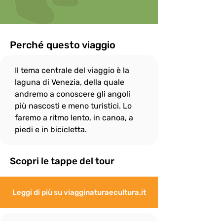
ombrelli in caso di pioggia non è 
consentito durante le escursioni.

In onore allo spirito di gruppo, il ritmo di 
camminata è dato dalle persone più 
Perché questo viaggio
"lente" e per questo

il gruppo si fermerà sempre, quando 
Il tema centrale del viaggio è la 
necessario, per attendere eventuali 
"ritardatari"; ciò non

laguna di Venezia, della quale 
esenta però i più “pigri” a fare del loro 
andremo a conoscere gli angoli 
meglio per non distaccarsi troppo dal 
più nascosti e meno turistici. Lo 
gruppo e rallentare

faremo a ritmo lento, in canoa, a 
eccessivamente le attività.
piedi e in bicicletta.
Scopri le tappe del tour
Leggi di più su viagginaturaecultura.it