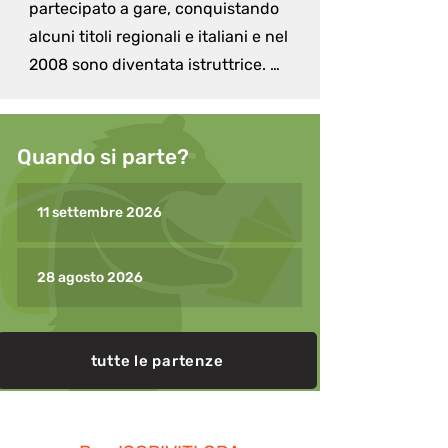
partecipato a gare, conquistando 
alcuni titoli regionali e italiani e nel 
2008 sono diventata istruttrice. 
All’Idroscalo di Milano ho 
insegnato a bambini, ragazzi e 
adulti. È stato proprio il kayak a 
Quando si parte?
farmi innamorare profondamente 
della natura e a farmi capire che la 
11 settembre 2026
vita a Milano, tanto desiderata da 
bambina, non faceva più per 
28 agosto 2026
me.Nel 2011 è iniziata la mia 
seconda vita, quando ho realizzato 
il sogno di trasferirmi al mare. Mi 
tutte le partenze
sono spostata a Cavallino Treporti, 
una striscia di terra tra il mare e la 
laguna di Venezia. Qui ho scoperto 