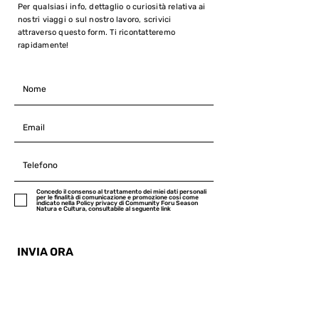
Per qualsiasi info, dettaglio o curiosità relativa ai
nostri viaggi o sul nostro lavoro, scrivici
attraverso questo form. Ti ricontatteremo
rapidamente!
Concedo il consenso al trattamento dei miei dati personali
per le finalità di comunicazione e promozione cosi come
indicato nella Policy privacy di Community Foru Season
Natura e Cultura, consultabile al seguente link
INVIA ORA