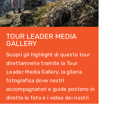
TOUR LEADER MEDIA
GALLERY
Scopri gli highlight di questo tour
direttamnete tramite la Tour
Leader Media Gallery, la glleria
fotografica dove nostri
accompagnatori e guide postano in
diretta le foto e i video dei nostri
viaggi!
Vai alla Gallery