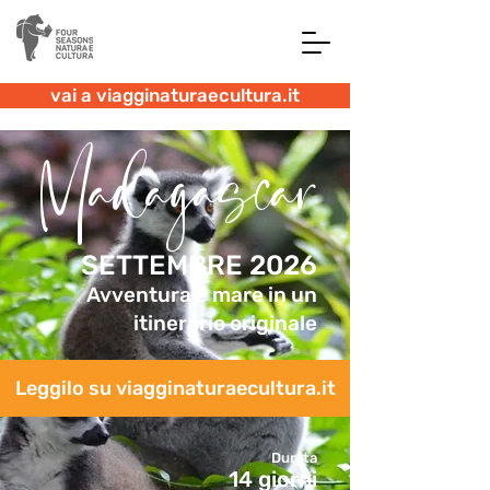
vai a viagginaturaecultura.it
Madagascar
SETTEMBRE 2026
Avventura e mare in un
itinerario originale
Leggilo su viagginaturaecultura.it
Durata
14 giorni