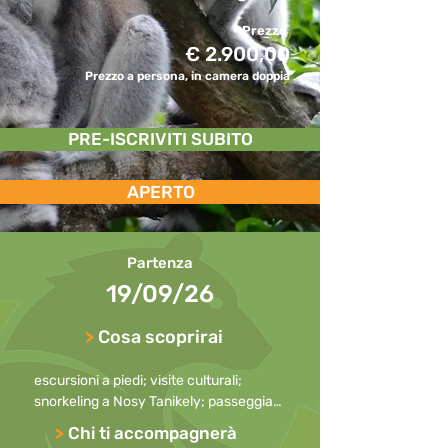
Prezzo
€ 2.900,00
Prezzo a persona, in camera doppia
PRE-ISCRIVITI SUBITO
APERTO
Partenza
19/09/26
>
Cosa scoprirai
escursioni a piedi; visite culturali; 
snorkeling a Nosy Tanikely; passeggiata 
sugli Tsingy Rouge; ricerca degli animali 
>
Chi ti accompagnerà
nei parchi; visite alle isole disabitate 