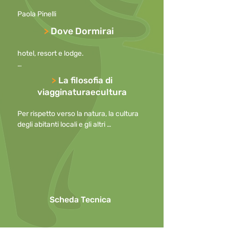
intorno a Nosy Be; relax al mare 
Paola Pinelli
nell’Oceano Indiano.
>
Dove Dormirai
hotel, resort e lodge.

Il nostro resort a Nosy Be: PALM BEACH 
>
La filosofia di
NOSY BE RESORT & SPA

viagginaturaecultura
Altri lodge e hotel in cui soggiorneremo 
Per rispetto verso la natura, la cultura 
durante il tour:

degli abitanti locali e gli altri 
Ambilobe: Kozobe Hotel

partecipanti, preghiamo di

Diego Suarez: Grand Hotel
mantenere i cellulari spenti durante le 
escursioni o, in caso di necessità, con la 
suoneria disattivata

o ridotta al minimo, allontanandosi per 
effettuare telefonate.

Scheda Tecnica
Per questioni di sicurezza l’uso di 
ombrelli in caso di pioggia non è 
consentito durante le escursioni.
