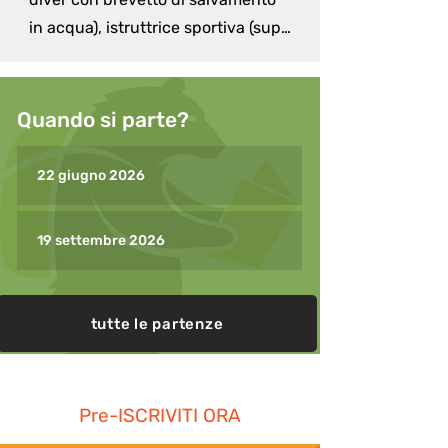
in acqua), istruttrice sportiva (sup, 
nordic walking, camminata 
sportiva e gymstick), ha unito alla 
pratica sportiva la passione 
Quando si parte?
educativa lavorando con bambini, 
ragazzi e adulti in contesti 
22 giugno 2026
educativi non formali (outdoor 
education), convinta che la natura 
19 settembre 2026
e lo sport siano veicoli importanti 
di educazione e apprendimento, 
oltre al godimento condiviso e al 
tutte le partenze
piacere di viverli.

Lingue: italiano, inglese, spagnolo

Pre-ISCRIVITI ORA
Competenze: antropologia e 