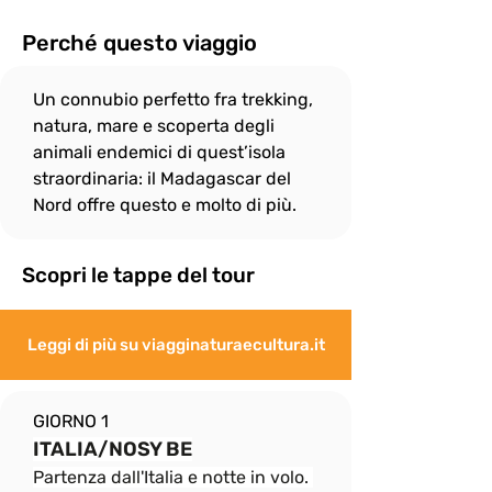
In onore allo spirito di gruppo, il ritmo di 
camminata è dato dalle persone più 
Perché questo viaggio
"lente" e per questo

il gruppo si fermerà sempre, quando 
Un connubio perfetto fra trekking, 
necessario, per attendere eventuali 
"ritardatari"; ciò non

natura, mare e scoperta degli 
esenta però i più “pigri” a fare del loro 
animali endemici di quest’isola 
meglio per non distaccarsi troppo dal 
straordinaria: il Madagascar del 
gruppo e rallentare

Nord offre questo e molto di più. 
eccessivamente le attività.
Scopri le tappe del tour
Leggi di più su viagginaturaecultura.it
GIORNO 1
ITALIA/NOSY BE
Partenza dall'Italia e notte in volo. 