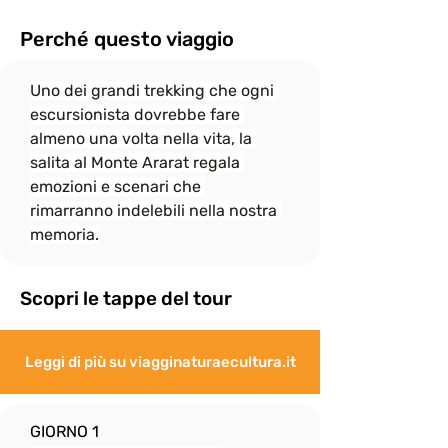
In onore allo spirito di gruppo, il ritmo di 
camminata è dato dalle persone più 
Perché questo viaggio
"lente" e per questo

il gruppo si fermerà sempre, quando 
Uno dei grandi trekking che ogni 
necessario, per attendere eventuali 
"ritardatari"; ciò non

escursionista dovrebbe fare 
esenta però i più “pigri” a fare del loro 
almeno una volta nella vita, la 
meglio per non distaccarsi troppo dal 
salita al Monte Ararat regala 
gruppo e rallentare

emozioni e scenari che 
eccessivamente le attività.
rimarranno indelebili nella nostra 
memoria.
Scopri le tappe del tour
Leggi di più su viagginaturaecultura.it
GIORNO 1