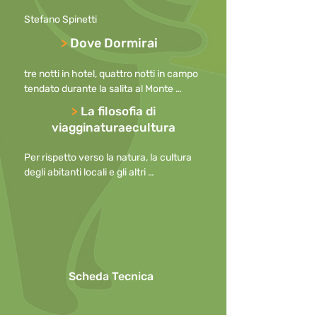
Stefano Spinetti
>
Dove Dormirai
tre notti in hotel, quattro notti in campo 
tendato durante la salita al Monte 
Ararat.
>
La filosofia di
viagginaturaecultura
Per rispetto verso la natura, la cultura 
degli abitanti locali e gli altri 
partecipanti, preghiamo di

mantenere i cellulari spenti durante le 
escursioni o, in caso di necessità, con la 
suoneria disattivata

o ridotta al minimo, allontanandosi per 
effettuare telefonate.

Scheda Tecnica
Per questioni di sicurezza l’uso di 
ombrelli in caso di pioggia non è 
consentito durante le escursioni.
