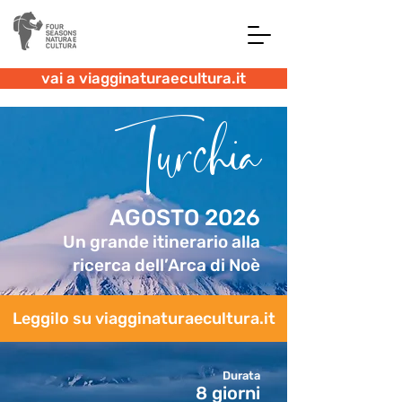
vai a viagginaturaecultura.it
Turchia
AGOSTO 2026
Un grande itinerario alla
ricerca dell’Arca di Noè
Leggilo su viagginaturaecultura.it
Durata
8 giorni