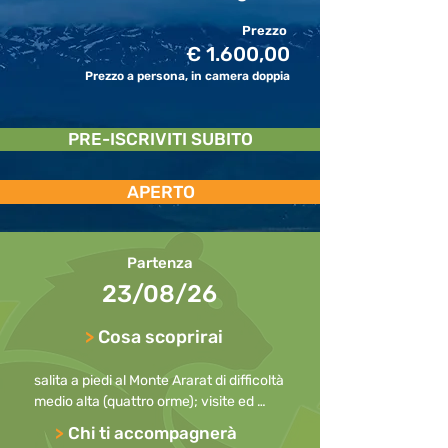
Prezzo
€ 1.600,00
Prezzo a persona, in camera doppia
PRE-ISCRIVITI SUBITO
APERTO
Partenza
23/08/26
>
Cosa scoprirai
salita a piedi al Monte Ararat di difficoltà 
medio alta (quattro orme); visite ed 
escursioni ai villaggi e ai monumenti; 
>
Chi ti accompagnerà
trekking urbano a Van e a Dogubeyazit.