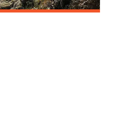
TOUR LEADER MEDIA
GALLERY
Scopri gli highlight di questo tour
direttamnete tramite la Tour
Leader Media Gallery, la glleria
fotografica dove nostri
accompagnatori e guide postano in
diretta le foto e i video dei nostri
viaggi!
Vai alla Gallery