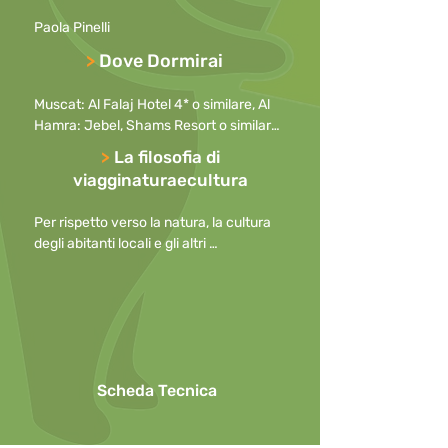
principali città.

Paola Pinelli
Dettagli sulla scala di difficoltà sono 
riportati sul ns. catalogo, sul ns. sito o 
>
Dove Dormirai
cliccando QUI
Muscat: Al Falaj Hotel 4* o similare, Al 
Hamra: Jebel, Shams Resort o similare

, Nizwa: Aldar Inn o similare,  Campo nel 
>
La filosofia di
deserto: Sama Al Wasil Desert Camp o 
viagginaturaecultura
similare, Riserva delle tartarughe: Ras 
Al Jinz Turtle Reserve o similare
Per rispetto verso la natura, la cultura 
degli abitanti locali e gli altri 
partecipanti, preghiamo di

mantenere i cellulari spenti durante le 
escursioni o, in caso di necessità, con la 
suoneria disattivata

o ridotta al minimo, allontanandosi per 
effettuare telefonate.

Scheda Tecnica
Per questioni di sicurezza l’uso di 
ombrelli in caso di pioggia non è 
consentito durante le escursioni.
