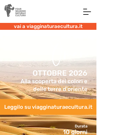
vai a viagginaturaecultura.it
Oman
OTTOBRE 2026
Alla scoperta dei colori e
delle terre d’oriente
Leggilo su viagginaturaecultura.it
Durata
10 giorni