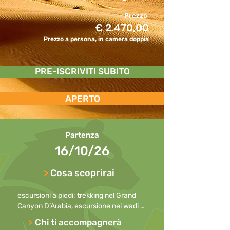
Prezzo
€ 2.470,00
Prezzo a persona, in camera doppia
PRE-ISCRIVITI SUBITO
APERTO
Partenza
16/10/26
>
Cosa scoprirai
escursioni a piedi; trekking nel Grand 
Canyon D’Arabia, escursione nei wadi 
più affascinanti del Paese, notte nel 
>
Chi ti accompagnerà
deserto di Wahiba Sands, visita alle 