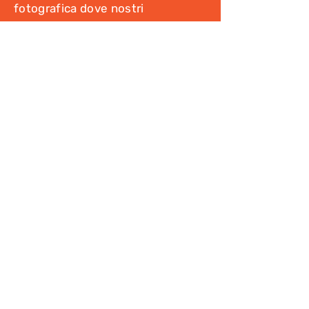
fotografica dove nostri
accompagnatori e guide postano in
diretta le foto e i video dei nostri
viaggi!
Vai alla Gallery
Vai al Blog
Leggi gli articoli del nostro blog
su tutte le nostre destinazioni
Vai al Blog