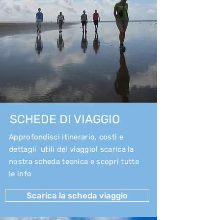
SCHEDE DI VIAGGIO
Approfondisci itinerario, costi e
dettagli utili del viaggio! scarica la
nostra scheda tecnica e scopri tutte
le info
Scarica la scheda viaggio