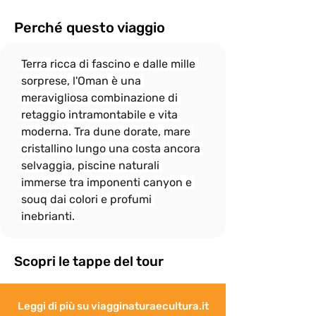
In onore allo spirito di gruppo, il ritmo di 
camminata è dato dalle persone più 
Perché questo viaggio
"lente" e per questo

il gruppo si fermerà sempre, quando 
Terra ricca di fascino e dalle mille 
necessario, per attendere eventuali 
"ritardatari"; ciò non

sorprese, l'Oman è una 
esenta però i più “pigri” a fare del loro 
meravigliosa combinazione di 
meglio per non distaccarsi troppo dal 
retaggio intramontabile e vita 
gruppo e rallentare

moderna. Tra dune dorate, mare 
eccessivamente le attività.
cristallino lungo una costa ancora 
selvaggia, piscine naturali 
immerse tra imponenti canyon e 
souq dai colori e profumi 
inebrianti.
Scopri le tappe del tour
Leggi di più su viagginaturaecultura.it