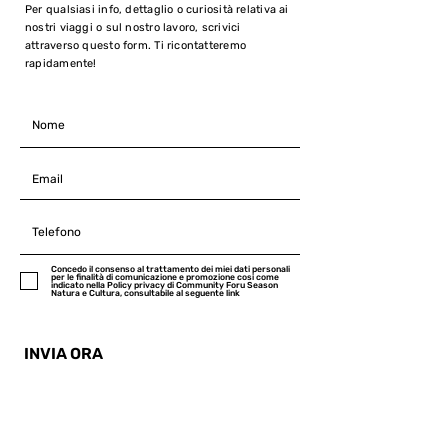
Per qualsiasi info, dettaglio o curiosità relativa ai
nostri viaggi o sul nostro lavoro, scrivici
attraverso questo form. Ti ricontatteremo
rapidamente!
Concedo il consenso al trattamento dei miei dati personali
per le finalità di comunicazione e promozione cosi come
indicato nella Policy privacy di Community Foru Season
Natura e Cultura, consultabile al seguente link
INVIA ORA