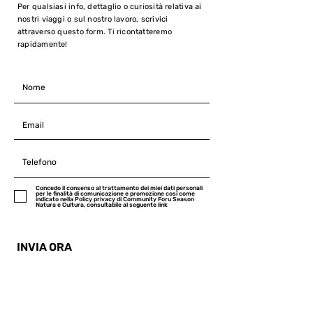
Per qualsiasi info, dettaglio o curiosità relativa ai
nostri viaggi o sul nostro lavoro, scrivici
attraverso questo form. Ti ricontatteremo
rapidamente!
Concedo il consenso al trattamento dei miei dati personali
per le finalità di comunicazione e promozione cosi come
indicato nella Policy privacy di Community Foru Season
Natura e Cultura, consultabile al seguente link
INVIA ORA