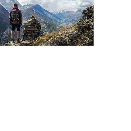
TOUR LEADER MEDIA
GALLERY
Scopri gli highlight di questo tour
direttamnete tramite la Tour
Leader Media Gallery, la glleria
fotografica dove nostri
accompagnatori e guide postano in
diretta le foto e i video dei nostri