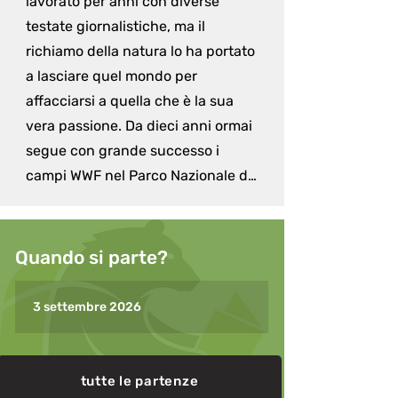
lavorato per anni con diverse 
testate giornalistiche, ma il 
richiamo della natura lo ha portato 
a lasciare quel mondo per 
affacciarsi a quella che è la sua 
vera passione. Da dieci anni ormai 
segue con grande successo i 
campi WWF nel Parco Nazionale del 
Gran Paradiso: accompagnando i 
ragazzi alla scoperta di luoghi 
meravigliosi ed incontaminati, 
Quando si parte?
insegna loro le basi della fotografia 
naturalistica, con particolare 
3 settembre 2026
attenzione nei confronti 
dell'aspetto etico e divulgativo di 
questa disciplina. Negli anni ha 
tutte le partenze