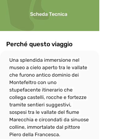
o ridotta al minimo, allontanandosi per 
effettuare telefonate.

Scheda Tecnica
Per questioni di sicurezza l’uso di 
ombrelli in caso di pioggia non è 
consentito durante le escursioni.

In onore allo spirito di gruppo, il ritmo di 
camminata è dato dalle persone più 
Perché questo viaggio
"lente" e per questo

il gruppo si fermerà sempre, quando 
Una splendida immersione nel 
necessario, per attendere eventuali 
"ritardatari"; ciò non

museo a cielo aperto tra le vallate 
esenta però i più “pigri” a fare del loro 
che furono antico dominio dei 
meglio per non distaccarsi troppo dal 
Montefeltro con uno 
gruppo e rallentare

stupefacente itinerario che 
eccessivamente le attività.
collega castelli, rocche e fortezze 
tramite sentieri suggestivi, 
sospesi tra le vallate del fiume 
Marecchia e circondati da sinuose 
colline, immortalate dal pittore 
Piero della Francesca.