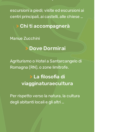
escursioni a piedi; visite ed escursioni ai 
centri principali, ai castelli, alle chiese e 
abbazie rurali, ai monumenti più belli 
>
Chi ti accompagnerà
della Valmarecchia.
Manue Zucchini
>
Dove Dormirai
Agriturismo o Hotel a Santarcangelo di 
Romagna (RN), o zone limitrofe.
>
La filosofia di
viagginaturaecultura
Per rispetto verso la natura, la cultura 
degli abitanti locali e gli altri 
partecipanti, preghiamo di

mantenere i cellulari spenti durante le 
escursioni o, in caso di necessità, con la 
suoneria disattivata
