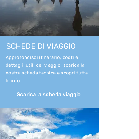
SCHEDE DI VIAGGIO
Approfondisci itinerario, costi e
dettagli utili del viaggio! scarica la
nostra scheda tecnica e scopri tutte
le info
Scarica la scheda viaggio