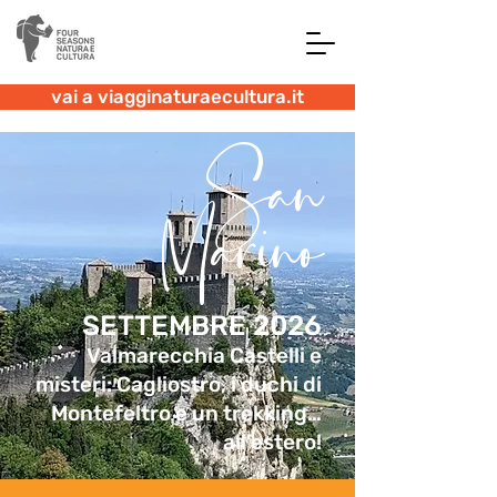
vai a viagginaturaecultura.it
San
Marino
SETTEMBRE 2026
Valmarecchia Castelli e
misteri: Cagliostro, i duchi di
Montefeltro e un trekking…
all’estero!