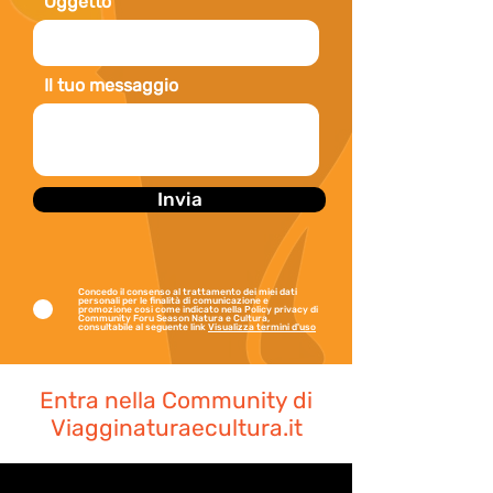
Oggetto
Il tuo messaggio
Invia
Concedo il consenso al trattamento dei miei dati
personali per le finalità di comunicazione e
promozione cosi come indicato nella Policy privacy di
Community Foru Season Natura e Cultura,
consultabile al seguente link
Visualizza termini d'uso
Entra nella Community di
Viagginaturaecultura.it