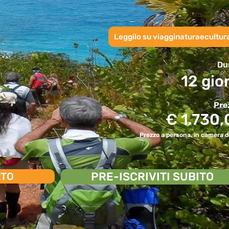
Leggilo su viagginaturaecultura
Du
12 gio
Pre
€ 1.730,
Prezzo a persona, in camera d
PRE-ISCRIVITI SUBITO
RTO