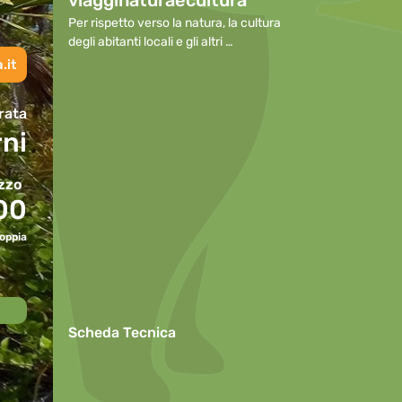
viagginaturaecultura
Per rispetto verso la natura, la cultura 
degli abitanti locali e gli altri 
partecipanti, preghiamo di

.it
mantenere i cellulari spenti durante le 
escursioni o, in caso di necessità, con la 
rata
suoneria disattivata

rni
o ridotta al minimo, allontanandosi per 
effettuare telefonate.

Per questioni di sicurezza l’uso di 
zzo
ombrelli in caso di pioggia non è 
00
consentito durante le escursioni.

In onore allo spirito di gruppo, il ritmo di 
oppia
camminata è dato dalle persone più 
"lente" e per questo

il gruppo si fermerà sempre, quando 
necessario, per attendere eventuali 
"ritardatari"; ciò non

Scheda Tecnica
esenta però i più “pigri” a fare del loro 
meglio per non distaccarsi troppo dal 
gruppo e rallentare

eccessivamente le attività.