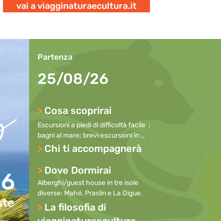
vai a viagginaturaecultura.it
s
Partenza
25/08/26
>
Cosa scoprirai
Escursioni a piedi di difficoltà facile  ; 
bagni al mare; brevi escursioni in 
bicicletta; osservazione degli animali; 
>
Chi ti accompagnerà
snorkeling e osservazione dei pesci; 
trekking nella giungla; escursioni in 
>
Dove Dormirai
26
barca.
Alberghi/guest house in tre isole 
diverse: Mahé, Praslin e La Digue.
ste
>
La filosofia di