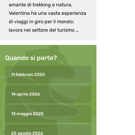
amante di trekking e natura, 
Valentina ha una vasta esperienza 
di viaggi in giro per il mondo; 
lavora nel settore del turismo 
responsabile e sostenibile da molti 
anni ed è sempre in viaggio. 

Quando si parte?
Ha attraversato il Borneo a piedi, 
da est a ovest, è arrivata fino alle 
11 febbraio 2025
cime innevate dell’Himalaya in 
Bhutan, ha vissuto con gli indigeni 
14 aprile 2026
in Ecuador, frequenta spesso 
l'India ed è sempre pronta per 
13 maggio 2025
nuove avventure. 

Ha un rapporto particolare con la 
25 agosto 2026