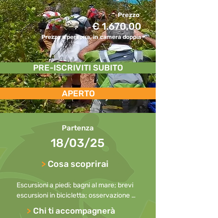
Prezzo
€ 1.670,00
Prezzo a persona, in camera doppia
PRE-ISCRIVITI SUBITO
APERTO
Partenza
18/03/25
>
Cosa scoprirai
Escursioni a piedi; bagni al mare; brevi 
escursioni in bicicletta; osservazione 
degli animali; snorkeling e osservazione 
>
Chi ti accompagnerà
dei pesci; trekking nella giungla; 