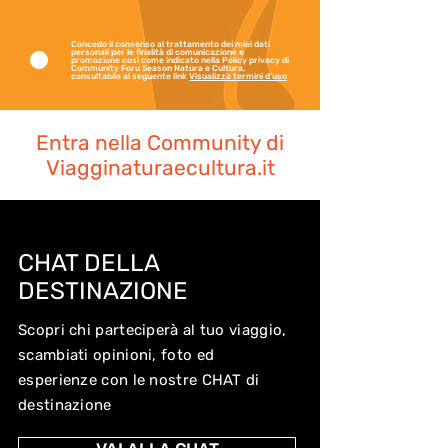
Concedo il consenso al trattamento dei miei dati
personali per le finalità di comunicazione e
promozione cosi come indicato nella Policy privacy di
Community Foru Season Natura e Cultura,
consultabile al seguente link
Visualizza termini d'uso
Entra nella Community di
Viagginaturaecultura.it
CHAT DELLA
DESTINAZIONE
Scopri chi parteciperà al tuo viaggio,
scambiati opinioni, foto ed
esperienze con le nostre CHAT di
destinazione