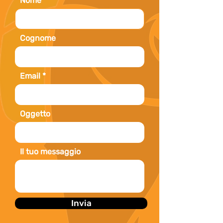
Nome
Anni di esperienza: 10

Cognome
Tessera Accompagnatore Turistico: 
1063

Email
Iscritta nel Registro Italiano Guide 
Ambientali Escursionistiche n° 
Oggetto
ER656
Il tuo messaggio
Invia