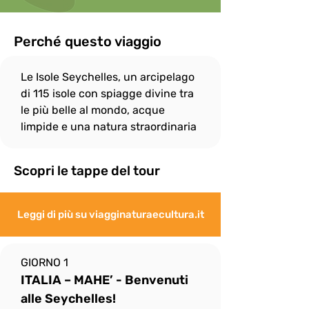
consentito durante le escursioni.

In onore allo spirito di gruppo, il ritmo di 
camminata è dato dalle persone più 
Perché questo viaggio
"lente" e per questo

il gruppo si fermerà sempre, quando 
Le Isole Seychelles, un arcipelago 
necessario, per attendere eventuali 
"ritardatari"; ciò non

di 115 isole con spiagge divine tra 
esenta però i più “pigri” a fare del loro 
le più belle al mondo, acque 
meglio per non distaccarsi troppo dal 
limpide e una natura straordinaria
gruppo e rallentare

eccessivamente le attività.
Scopri le tappe del tour
Leggi di più su viagginaturaecultura.it
GIORNO 1
ITALIA – MAHE’ - Benvenuti 
alle Seychelles!