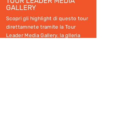
TOUR LEADER MEDIA
GALLERY
Scopri gli highlight di questo tour
direttamnete tramite la Tour
Leader Media Gallery, la glleria
fotografica dove nostri
accompagnatori e guide postano in
diretta le foto e i video dei nostri
viaggi!
Vai alla Gallery
Vai al Blog
Leggi gli articoli del nostro blog