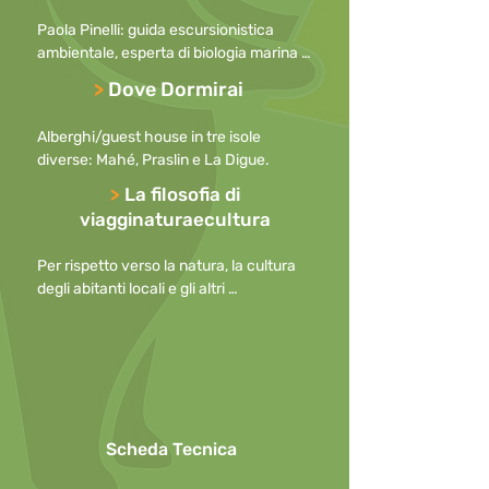
escursioni in barca.
Paola Pinelli: guida escursionistica 
ambientale, esperta di biologia marina 
(guida snorkeling, free diver con 
>
Dove Dormirai
brevetto di salvamento in acqua), 
istruttrice sportiva (sup, nordic walking, 
Alberghi/guest house in tre isole 
camminata sportiva e gymstick), ha 
diverse: Mahé, Praslin e La Digue.
unito alla pratica sportiva la passione 
educativa lavorando con bambini, 
>
La filosofia di
ragazzi e adulti.                                                                             
viagginaturaecultura
Lingue: italiano, inglese, spagnolo
Per rispetto verso la natura, la cultura 
degli abitanti locali e gli altri 
partecipanti, preghiamo di

mantenere i cellulari spenti durante le 
escursioni o, in caso di necessità, con la 
suoneria disattivata

o ridotta al minimo, allontanandosi per 
effettuare telefonate.

Scheda Tecnica
Per questioni di sicurezza l’uso di 
ombrelli in caso di pioggia non è 