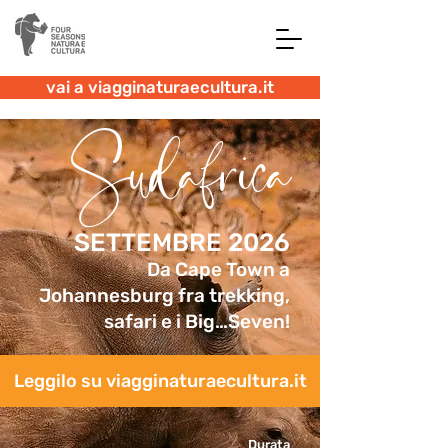
vai a viagginaturaecultura.it
Sudafrica
SETTEMBRE 2026
Da Cape Town a
Johannesburg fra trekking,
safari e i Big…Seven!
Leggilo su viagginaturaecultura.it
Durata