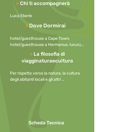
Capo; camminate escursionistiche nei 
>
Chi ti accompagnerà
parchi e nel Blyde River Canyon; 
enogastronomia locale; safari nel 
Luca Eberle
Kruger National Park alla ricerca degli 
animali della savana africana; trekking 
>
Dove Dormirai
nei Parchi.
hotel/guesthouse a Cape Town; 
hotel/guesthouse a Hermanus; luxury 
green hotel a Cape Town Airport; 
>
La filosofia di
hotel/guesthouse a Graskop e a Sabie; 
viagginaturaecultura
rest camp all’interno del Parco Kruger.
Per rispetto verso la natura, la cultura 
degli abitanti locali e gli altri 
partecipanti, preghiamo di

mantenere i cellulari spenti durante le 
escursioni o, in caso di necessità, con la 
suoneria disattivata

o ridotta al minimo, allontanandosi per 
effettuare telefonate.

Scheda Tecnica
Per questioni di sicurezza l’uso di 
ombrelli in caso di pioggia non è 