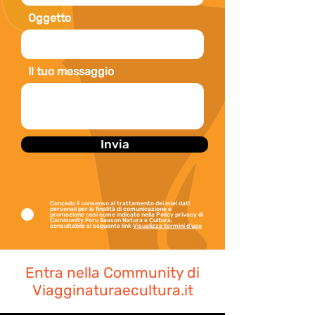
Oggetto
Il tuo messaggio
Invia
Concedo il consenso al trattamento dei miei dati
personali per le finalità di comunicazione e
promozione cosi come indicato nella Policy privacy di
Community Foru Season Natura e Cultura,
consultabile al seguente link
Visualizza termini d'uso
Entra nella Community di
Viagginaturaecultura.it