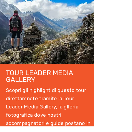
TOUR LEADER MEDIA
GALLERY
Scopri gli highlight di questo tour
direttamnete tramite la Tour
Leader Media Gallery, la glleria
fotografica dove nostri
accompagnatori e guide postano in
diretta le foto e i video dei nostri