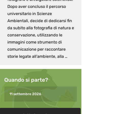
Dopo aver concluso il percorso 
universitario in Scienze 
Ambientali, decide di dedicarsi fin 
da subito alla fotografia di natura e 
conservazione, utilizzando le 
immagini come strumento di 
comunicazione per raccontare 
storie legate all’ambiente, alla 
biodiversità e al rapporto tra uomo 
e natura. La profonda passione per 
il viaggio e per lo storytelling lo ha 
Quando si parte?
portato a esplorare oltre 30 Paesi, 
partecipando a progetti di 
11 settembre 2026
conservazione in Africa, Cina, 
Costa Rica, India e Cambogia. Oggi 
si occupa principalmente di 