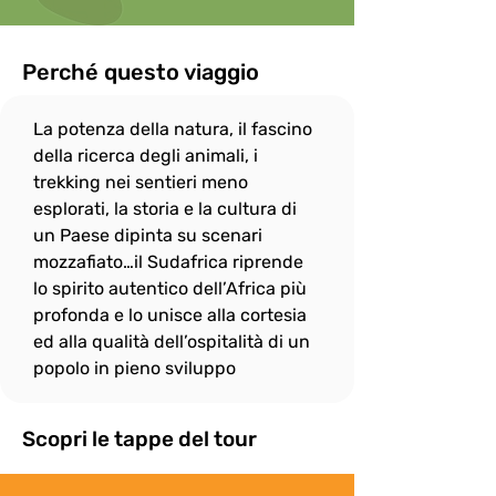
consentito durante le escursioni.

In onore allo spirito di gruppo, il ritmo di 
camminata è dato dalle persone più 
Perché questo viaggio
"lente" e per questo

il gruppo si fermerà sempre, quando 
La potenza della natura, il fascino 
necessario, per attendere eventuali 
"ritardatari"; ciò non

della ricerca degli animali, i 
esenta però i più “pigri” a fare del loro 
trekking nei sentieri meno 
meglio per non distaccarsi troppo dal 
esplorati, la storia e la cultura di 
gruppo e rallentare

un Paese dipinta su scenari 
eccessivamente le attività.
mozzafiato…il Sudafrica riprende 
lo spirito autentico dell’Africa più 
profonda e lo unisce alla cortesia 
ed alla qualità dell’ospitalità di un 
popolo in pieno sviluppo
Scopri le tappe del tour