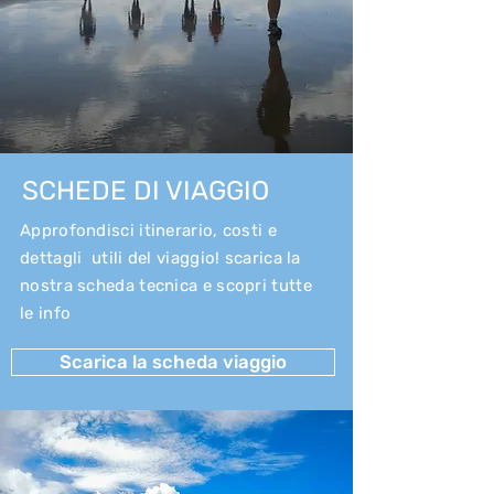
SCHEDE DI VIAGGIO
Approfondisci itinerario, costi e
dettagli utili del viaggio! scarica la
nostra scheda tecnica e scopri tutte
le info
Scarica la scheda viaggio