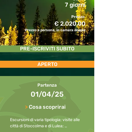
7 giorni
Prezzo
€ 2.020,00
Prezzo a persona, in camera doppia
PRE-ISCRIVITI SUBITO
APERTO
Partenza
01/04/25
>
Cosa scoprirai
Escursioni di varia tipologia; visite alle 
città di Stoccolma e di Lulea; 