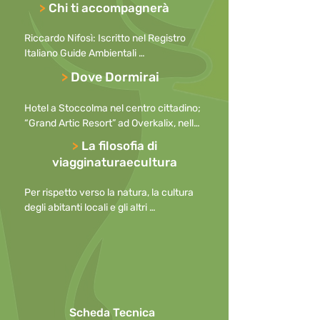
escursione con le ciaspole; attività con 
>
Chi ti accompagnerà
le slitte trainate dagli husky; escursione 
in motoslitta; uscita con la nave 
Riccardo Nifosì: Iscritto nel Registro 
rompighiaccio.
Italiano Guide Ambientali 
Escursionistiche, cresciuto in 
>
Dove Dormirai
campagna e da sempre attirato dal 
richiamo della natura. Appassionato di 
Hotel a Stoccolma nel centro cittadino; 
comunicazione.
“Grand Artic Resort” ad Overkalix, nella 
Lapponia Svedese (clicca  QUI  per 
>
La filosofia di
vedere il sito del nostro resort in 
viagginaturaecultura
Lapponia).
Per rispetto verso la natura, la cultura 
degli abitanti locali e gli altri 
partecipanti, preghiamo di

mantenere i cellulari spenti durante le 
escursioni o, in caso di necessità, con la 
suoneria disattivata

o ridotta al minimo, allontanandosi per 
effettuare telefonate.

Scheda Tecnica
Per questioni di sicurezza l’uso di 