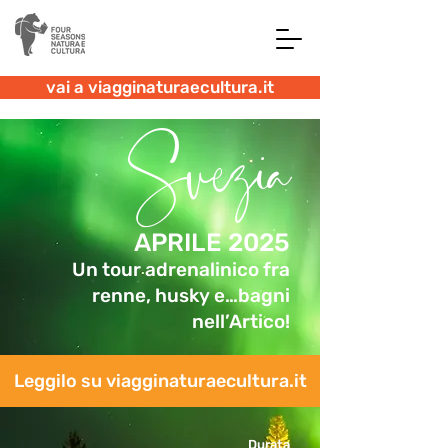
vai a viagginaturaecultura.it
Svezia
APRILE 2025
Un tour adrenalinico fra
renne, husky e…bagni
nell’Artico!
Leggilo su viagginaturaecultura.it
Durata