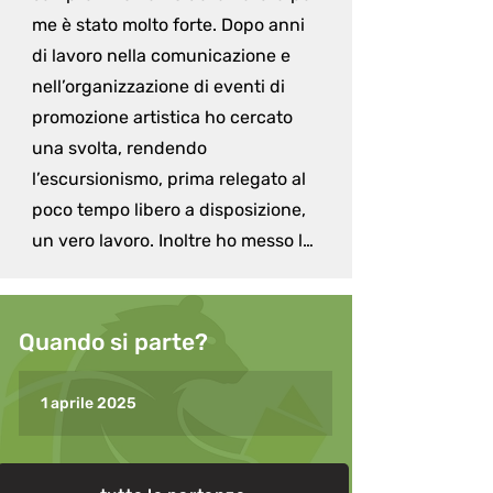
me è stato molto forte. Dopo anni 
di lavoro nella comunicazione e 
nell’organizzazione di eventi di 
promozione artistica ho cercato 
una svolta, rendendo 
l’escursionismo, prima relegato al 
poco tempo libero a disposizione, 
un vero lavoro. Inoltre ho messo le 
mie competenze nella 
comunicazione al servizio del 
territorio e dell’informazione per 
Quando si parte?
raggiungere un pubblico più vasto 
anche tramite i social e la 
1 aprile 2025
creazione di contenuti, riunendo 
queste attività sotto un brand: 
“Rock In Nature”.
