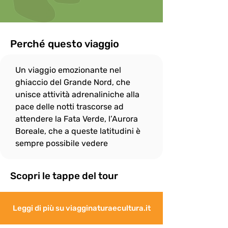
ombrelli in caso di pioggia non è 
consentito durante le escursioni.

In onore allo spirito di gruppo, il ritmo di 
camminata è dato dalle persone più 
Perché questo viaggio
"lente" e per questo

il gruppo si fermerà sempre, quando 
Un viaggio emozionante nel 
necessario, per attendere eventuali 
"ritardatari"; ciò non

ghiaccio del Grande Nord, che 
esenta però i più “pigri” a fare del loro 
unisce attività adrenaliniche alla 
meglio per non distaccarsi troppo dal 
pace delle notti trascorse ad 
gruppo e rallentare

attendere la Fata Verde, l’Aurora 
eccessivamente le attività.
Boreale, che a queste latitudini è 
sempre possibile vedere
Scopri le tappe del tour
Leggi di più su viagginaturaecultura.it