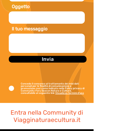
Oggetto
Il tuo messaggio
Invia
Concedo il consenso al trattamento dei miei dati
personali per le finalità di comunicazione e
promozione cosi come indicato nella Policy privacy di
Community Foru Season Natura e Cultura,
consultabile al seguente link
Visualizza termini d'uso
Entra nella Community di
Viagginaturaecultura.it