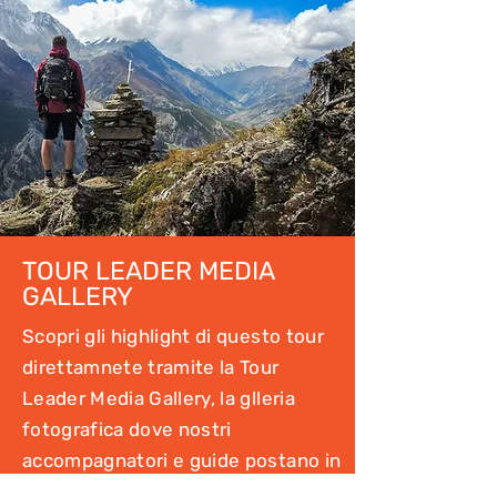
TOUR LEADER MEDIA
GALLERY
Scopri gli highlight di questo tour
direttamnete tramite la Tour
Leader Media Gallery, la glleria
fotografica dove nostri
accompagnatori e guide postano in
diretta le foto e i video dei nostri