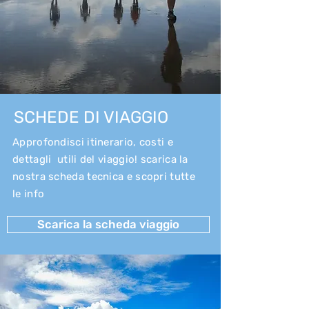
SCHEDE DI VIAGGIO
Approfondisci itinerario, costi e
dettagli utili del viaggio! scarica la
nostra scheda tecnica e scopri tutte
le info
Scarica la scheda viaggio