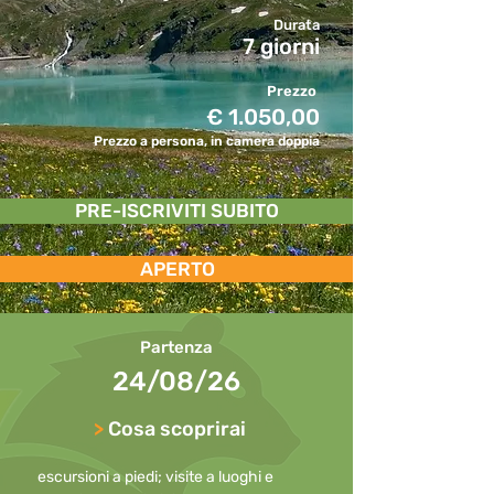
Durata
7 giorni
Prezzo
€ 1.050,00
Prezzo a persona, in camera doppia
PRE-ISCRIVITI SUBITO
APERTO
Partenza
24/08/26
>
Cosa scoprirai
escursioni a piedi; visite a luoghi e 