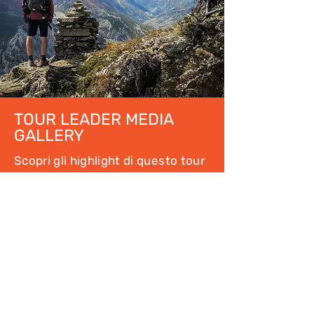
TOUR LEADER MEDIA
GALLERY
Scopri gli highlight di questo tour
direttamnete tramite la Tour
Leader Media Gallery, la glleria
fotografica dove nostri
accompagnatori e guide postano in
diretta le foto e i video dei nostri
viaggi!