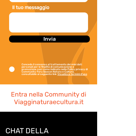
Il tuo messaggio
Competenze: enogastronomia, 
cultura e tradizioni.

Iscritta nel Registro Italiano Guide 
Invia
Ambientali Escursionistiche n° 
LO440

Concedo il consenso al trattamento dei miei dati
personali per le finalità di comunicazione e
Anni di esperienza: 12
promozione cosi come indicato nella Policy privacy di
Community Foru Season Natura e Cultura,
consultabile al seguente link
Visualizza termini d'uso
Entra nella Community di
Viagginaturaecultura.it
CHAT DELLA