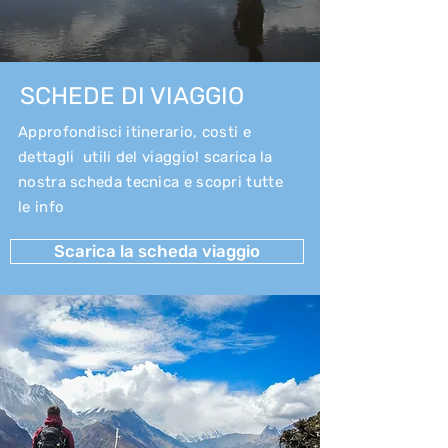
SCHEDE DI VIAGGIO
Approfondisci itinerario, costi e
dettagli utili del viaggio! scarica la
nostra scheda tecnica e scopri tutte
le info
Scarica la scheda viaggio