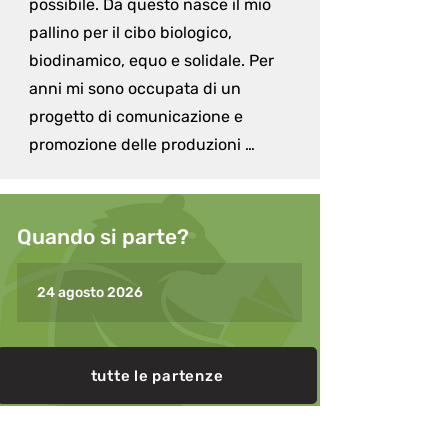
possibile. Da questo nasce il mio 
pallino per il cibo biologico, 
biodinamico, equo e solidale. Per 
anni mi sono occupata di un 
progetto di comunicazione e 
promozione delle produzioni 
biologiche e degli stili di vita eco-
sostenibili e il mio sogno è quello di 
aprire un mio punto di incontro di 
Quando si parte?
diffusione, promozione e vendita di 
quanto abbia a che fare con un 
24 agosto 2026
modo più lento e a misura d'uomo 
di vivere la vita e il mondo. Nelle 
mie escursioni cerco sempre di 
tutte le partenze
passare per qualche fattoria o 
azienda agricola bio, mentre nei 