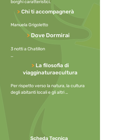
borghi caratteristici.
>
Chi ti accompagnerà
Manuela Grigoletto
>
Dove Dormirai
3 notti a Chatillon 

3 notti ad Aosta
>
La filosofia di
viagginaturaecultura
Per rispetto verso la natura, la cultura 
degli abitanti locali e gli altri 
partecipanti, preghiamo di

mantenere i cellulari spenti durante le 
escursioni o, in caso di necessità, con la 
suoneria disattivata

o ridotta al minimo, allontanandosi per 
effettuare telefonate.

Scheda Tecnica
Per questioni di sicurezza l’uso di 