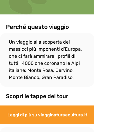
ombrelli in caso di pioggia non è 
consentito durante le escursioni.

In onore allo spirito di gruppo, il ritmo di 
camminata è dato dalle persone più 
Perché questo viaggio
"lente" e per questo

il gruppo si fermerà sempre, quando 
Un viaggio alla scoperta dei 
necessario, per attendere eventuali 
"ritardatari"; ciò non

massicci più imponenti d'Europa, 
esenta però i più “pigri” a fare del loro 
che ci farà ammirare i profili di 
meglio per non distaccarsi troppo dal 
tutti i 4000 che coronano le Alpi 
gruppo e rallentare

italiane: Monte Rosa, Cervino, 
eccessivamente le attività.
Monte Bianco, Gran Paradiso. 
Scopri le tappe del tour
Leggi di più su viagginaturaecultura.it