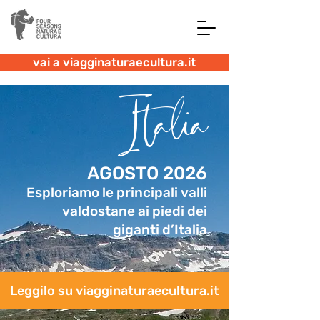
vai a viagginaturaecultura.it
Italia
AGOSTO 2026
Esploriamo le principali valli
valdostane ai piedi dei
giganti d’Italia
Leggilo su viagginaturaecultura.it