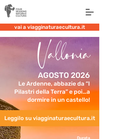
vai a viagginaturaecultura.it
Vallonia
AGOSTO 2026
Le Ardenne, abbazie da “I
Pilastri della Terra” e poi…a
dormire in un castello!
Leggilo su viagginaturaecultura.it
Durata