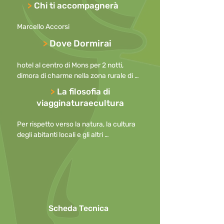
tipiche; escursione speleologica; safari 
>
Chi ti accompagnerà
fotografico con i Big Five dell’Europa 
(orso bruno, ghiottone, bisonte europeo, 
Marcello Accorsi
lince, lupo).
>
Dove Dormirai
hotel al centro di Mons per 2 notti, 
dimora di charme nella zona rurale di 
Namur per 4 notti.
>
La filosofia di
viagginaturaecultura
Per rispetto verso la natura, la cultura 
degli abitanti locali e gli altri 
partecipanti, preghiamo di

mantenere i cellulari spenti durante le 
escursioni o, in caso di necessità, con la 
suoneria disattivata

o ridotta al minimo, allontanandosi per 
effettuare telefonate.

Scheda Tecnica
Per questioni di sicurezza l’uso di 
ombrelli in caso di pioggia non è 