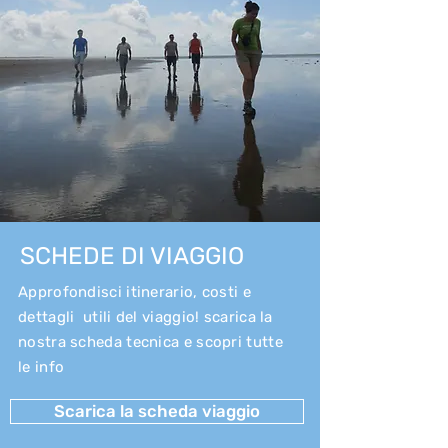
SCHEDE DI VIAGGIO
Approfondisci itinerario, costi e
dettagli utili del viaggio! scarica la
nostra scheda tecnica e scopri tutte
le info
Scarica la scheda viaggio