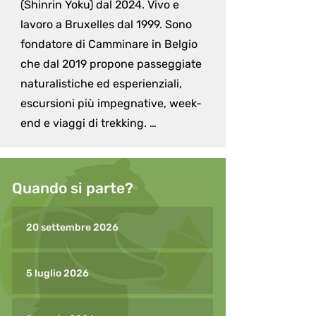
(Shinrin Yoku) dal 2024. Vivo e 
lavoro a Bruxelles dal 1999. Sono 
fondatore di Camminare in Belgio 
che dal 2019 propone passeggiate 
naturalistiche ed esperienziali, 
escursioni più impegnative, week-
end e viaggi di trekking. 

Adoro la natura di cui tutti noi 
facciamo intimamente parte. Sono 
abruzzese, di Pescara e sin da 
Quando si parte?
piccolo ho avuto il grande 
privilegio di conoscere il profumo 
20 settembre 2026
del mare ma anche gli odori intensi 
e i colori indelebili delle montagne 
5 luglio 2026
più alte degli Appennini.

Nella mia “vita precedente” sono 