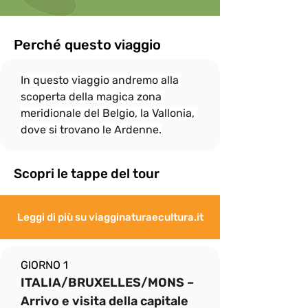
consentito durante le escursioni.

In onore allo spirito di gruppo, il ritmo di 
camminata è dato dalle persone più 
Perché questo viaggio
"lente" e per questo

il gruppo si fermerà sempre, quando 
In questo viaggio andremo alla 
necessario, per attendere eventuali 
"ritardatari"; ciò non

scoperta della magica zona 
esenta però i più “pigri” a fare del loro 
meridionale del Belgio, la Vallonia, 
meglio per non distaccarsi troppo dal 
dove si trovano le Ardenne.
gruppo e rallentare

eccessivamente le attività.
Scopri le tappe del tour
Leggi di più su viagginaturaecultura.it
GIORNO 1
ITALIA/BRUXELLES/MONS – 
Arrivo e visita della capitale 