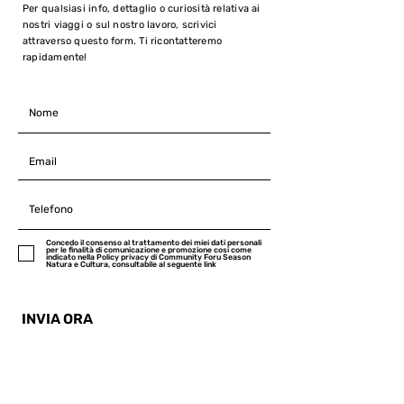
Per qualsiasi info, dettaglio o curiosità relativa ai
nostri viaggi o sul nostro lavoro, scrivici
attraverso questo form. Ti ricontatteremo
rapidamente!
Concedo il consenso al trattamento dei miei dati personali
per le finalità di comunicazione e promozione cosi come
indicato nella Policy privacy di Community Foru Season
Natura e Cultura, consultabile al seguente link
INVIA ORA