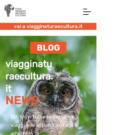
vai a viagginaturaecultura.it
BLOG
viagginatu
raecultura.
it
NEWS
Qui trovi tutte le iniziative, i
viaggi e le attività in Italia e
all'estero di