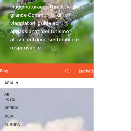
viagginaturaecultura.it, la più
grande Community di
viaggiatori, guide ed
appassionati del turismo
attivo, outdoor, sostenibile e
responsabile
Iscriviti
Blog
ASIA
All
Posts
AFRICA
ASIA
EUROPA