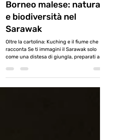
Alla scoperta del
Borneo malese: natura
e biodiversità nel
Sarawak
Oltre la cartolina: Kuching e il fiume che
racconta Se ti immagini il Sarawak solo
come una distesa di giungla, preparati a
ricrederti. Il viaggio comincia lungo il
Waterfront di Kuching, un’ampia
passeggiata che segue il corso del fiume
omonimo e che, al calar della sera, si
anima di una vita tutta sua. Camminando
tra i giardini curati e gli edifici coloniali
potrai incontrare artisti di strada, vedere
famiglie che si godono il tramonto e
assaggiare spiedini da bancarelle im