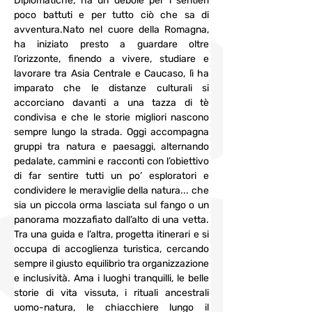
Diplomatiche, ha un debole per i sentieri 
poco battuti e per tutto ciò che sa di 
avventura.Nato nel cuore della Romagna, 
ha iniziato presto a guardare oltre 
l’orizzonte, finendo a vivere, studiare e 
lavorare tra Asia Centrale e Caucaso, lì ha 
imparato che le distanze culturali si 
accorciano davanti a una tazza di tè 
condivisa e che le storie migliori nascono 
sempre lungo la strada. Oggi accompagna 
gruppi tra natura e paesaggi, alternando 
pedalate, cammini e racconti con l’obiettivo 
di far sentire tutti un po’ esploratori e 
condividere le meraviglie della natura... che 
sia un piccola orma lasciata sul fango o un 
panorama mozzafiato dall’alto di una vetta. 
Tra una guida e l’altra, progetta itinerari e si 
occupa di accoglienza turistica, cercando 
sempre il giusto equilibrio tra organizzazione 
e inclusività. Ama i luoghi tranquilli, le belle 
storie di vita vissuta, i rituali ancestrali 
uomo-natura, le chiacchiere lungo il 