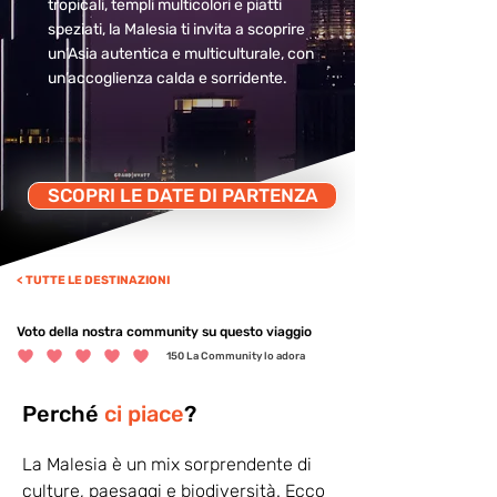
tropicali, templi multicolori e piatti
speziati, la Malesia ti invita a scoprire
un’Asia autentica e multiculturale, con
un’accoglienza calda e sorridente.
SCOPRI LE DATE DI PARTENZA
< TUTTE LE DESTINAZIONI
Voto della nostra community su questo viaggio
150
La Community lo adora
la valutazione media è 5 su 5, in base a 150 voti, La Community lo adora
Perché
ci piace
?
La Malesia è un mix sorprendente di 
culture, paesaggi e biodiversità. Ecco 