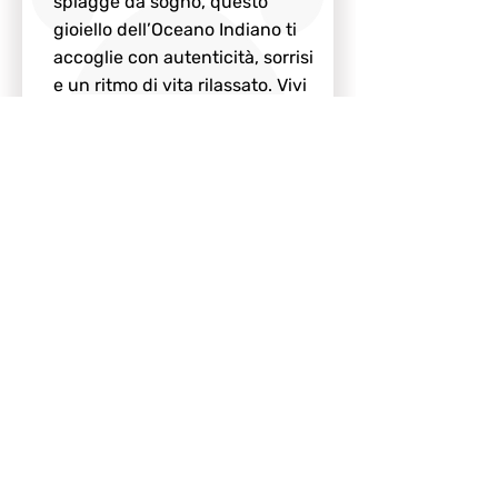
spiagge da sogno, questo
gioiello dell’Oceano Indiano ti
accoglie con autenticità, sorrisi
e un ritmo di vita rilassato. Vivi
un viaggio che tocca l’anima.
SCOPRI LA DESTINAZIONE
Emirati