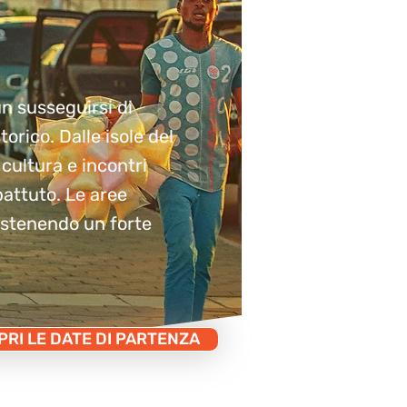
un susseguirsi di
torico. Dalle isole del
 cultura e incontri
battuto. Le aree
sostenendo un forte
RI LE DATE DI PARTENZA