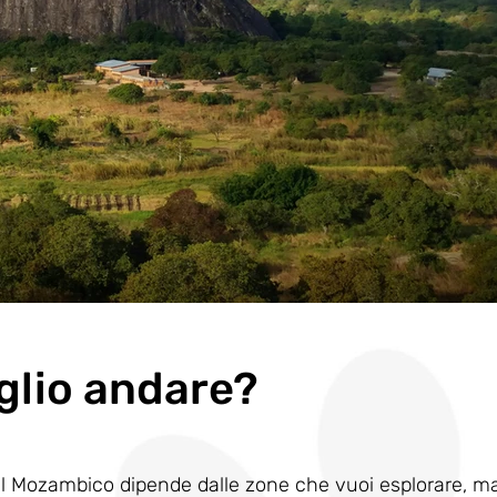
lio andare?
re il Mozambico dipende dalle zone che vuoi esplorare, ma