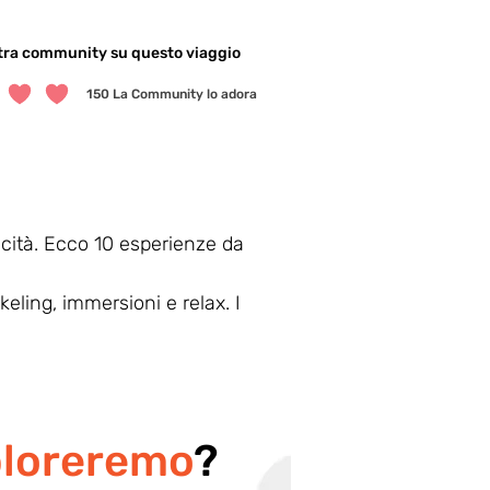
stra community su questo viaggio
150
La Community lo adora
dia è 5 su 5, in base a 150 voti, La Community lo adora
cità. Ecco 10 esperienze da 
keling, immersioni e relax. I 
ploreremo
?