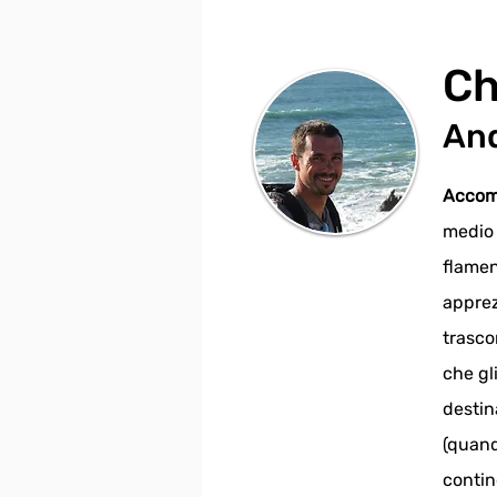
Ch
And
Accomp
medio 
flamen
apprez
trasco
che gl
destin
(quand
contin