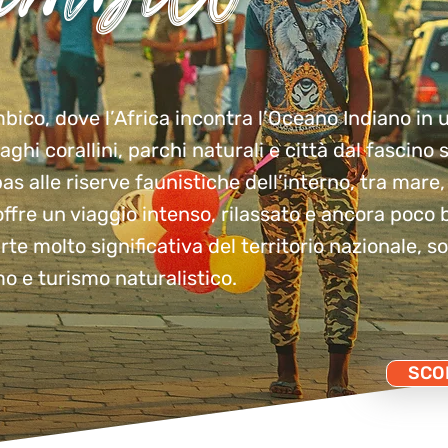
bico, dove l’Africa incontra l’Oceano Indiano in 
hi corallini, parchi naturali e città dal fascino s
s alle riserve faunistiche dell’interno, tra mare,
offre un viaggio intenso, rilassato e ancora poco 
te molto significativa del territorio nazionale, 
o e turismo naturalistico.
SCOP