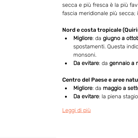
secca e più fresca è la più fav
fascia meridionale più secca; i
Nord e costa tropicale (Qui
Migliore
: da 
giugno a otto
spostamenti. Questa indica
monsoni.
Da evitare
: da 
gennaio a 
Centro del Paese e aree natu
Migliore
: da 
maggio a set
Da evitare
: la piena stagi
Leggi di più