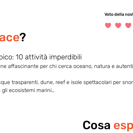
Voto della no
la valutazione me
iace
?
o: 10 attività imperdibili
ne affascinante per chi cerca oceano, natura e autenti
cque trasparenti, dune, reef e isole spettacolari per snor
 gli ecosistemi marini…
Cosa
es