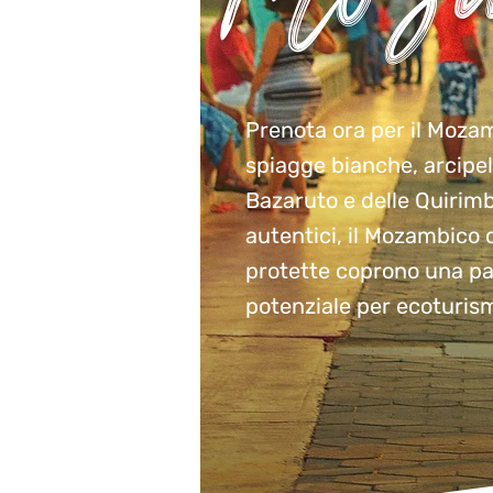
Prenota ora per il Mozam
spiagge bianche, arcipelag
Bazaruto e delle Quirimba
autentici, il Mozambico 
protette coprono una par
potenziale per ecoturism