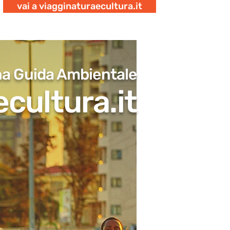
vai a viagginaturaecultura.it
na Guida Ambientale
cultura.it