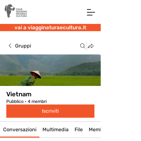
vai a viagginaturaecultura.it
Gruppi
Vietnam
Pubblico
·
4 membri
Iscriviti
Conversazioni
Multimedia
File
Membri