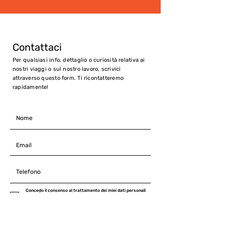
Contattaci
Per qualsiasi info, dettaglio o curiosità relativa ai
nostri viaggi o sul nostro lavoro, scrivici
attraverso questo form. Ti ricontatteremo
rapidamente!
Concedo il consenso al trattamento dei miei dati personali
per le finalità di comunicazione e promozione cosi come
indicato nella Policy privacy di Community Foru Season
Natura e Cultura, consultabile al seguente link