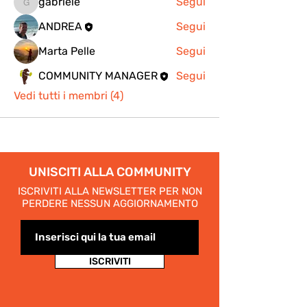
gabriele
Segui
gabriele
ANDREA
Segui
Marta Pelle
Segui
COMMUNITY MANAGER
Segui
Vedi tutti i membri (4)
UNISCITI ALLA COMMUNITY
ISCRIVITI ALLA NEWSLETTER PER NON
PERDERE NESSUN AGGIORNAMENTO
ISCRIVITI