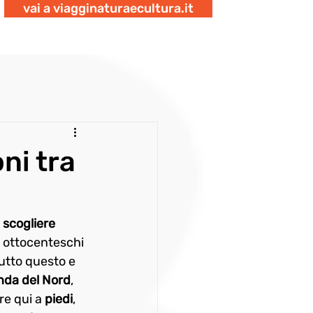
vai a viagginaturaecultura.it
ni tra
 
scogliere
 ottocenteschi 
tutto questo e 
anda del Nord
, 
e qui a 
piedi
, 