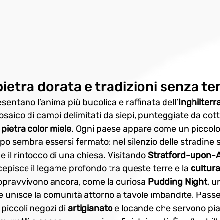
ietra dorata e tradizioni senza t
sentano l’anima più bucolica e raffinata dell’
Inghilterr
saico di campi delimitati da siepi, punteggiate da cott
 
pietra color miele
. Ogni paese appare come un piccolo
po sembra essersi fermato: nel silenzio delle stradine si
 e il rintocco di una chiesa. Visitando 
Stratford-upon-
rcepisce il legame profondo tra queste terre e la 
cultura
opravvivono ancora, come la curiosa 
Pudding Night
, u
he unisce la comunità attorno a tavole imbandite. Passe
 piccoli negozi di 
artigianato
 e locande che servono piat