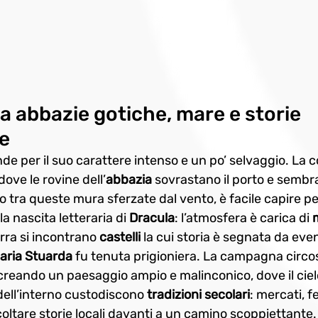
ra abbazie gotiche, mare e storie 
e
de per il suo carattere intenso e un po’ selvaggio. La c
 dove le rovine dell’
abbazia
 sovrastano il porto e sembr
 tra queste mura sferzate dal vento, è facile capire p
la nascita letteraria di 
Dracula
: l’atmosfera è carica di 
rra si incontrano 
castelli
 la cui storia è segnata da eve
aria Stuarda
 fu tenuta prigioniera. La campagna circo
 creando un paesaggio ampio e malinconico, dove il cie
 dell’interno custodiscono 
tradizioni secolari
: mercati, f
oltare storie locali davanti a un camino scoppiettante.