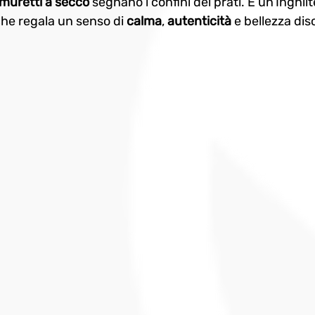
muretti a secco
 segnano i confini dei prati. È un’Inghilt
che regala un senso di 
calma
, 
autenticità
 e bellezza dis