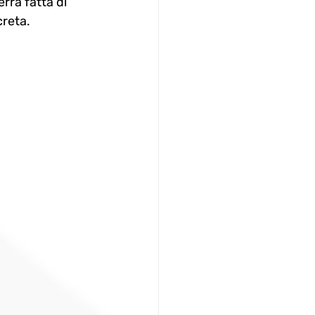
erra fatta di 
creta.