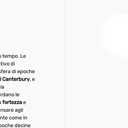
o tempo. Le 
tivo di 
osfera di epoche 
di Canterbury
, e 
ia 
ordano le 
 
fortezza
 e 
nsare agli 
nte come in 
 poche decine 