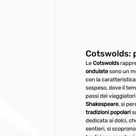
Cotswolds: p
Le 
Cotswolds
 rappre
ondulate
 sono un mo
con la caratteristica
sospeso, dove il tem
passi dei viaggiatori
Shakespeare
, si pe
tradizioni popolari
 s
dedicata ai dolci, c
sentieri, si scoprono