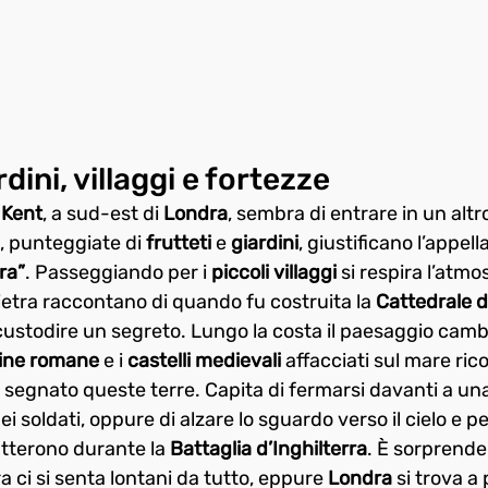
rdini, villaggi e fortezze
 
Kent
, a sud-est di 
Londra
, sembra di entrare in un altr
, punteggiate di 
frutteti
 e 
giardini
, giustificano l’appella
ra”
. Passeggiando per i 
piccoli villaggi
 si respira l’atm
pietra raccontano di quando fu costruita la 
Cattedrale 
custodire un segreto. Lungo la costa il paesaggio camb
ine romane
 e i 
castelli medievali
 affacciati sul mare ric
segnato queste terre. Capita di fermarsi davanti a una
i soldati, oppure di alzare lo sguardo verso il cielo e pe
tterono durante la 
Battaglia d’Inghilterra
. È sorprende
a ci si senta lontani da tutto, eppure 
Londra
 si trova a