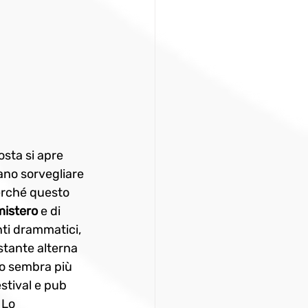
osta si apre 
ano sorvegliare 
erché questo 
mistero
 e di 
nti drammatici, 
stante alterna 
lo sembra più 
estival e pub 
 Lo 