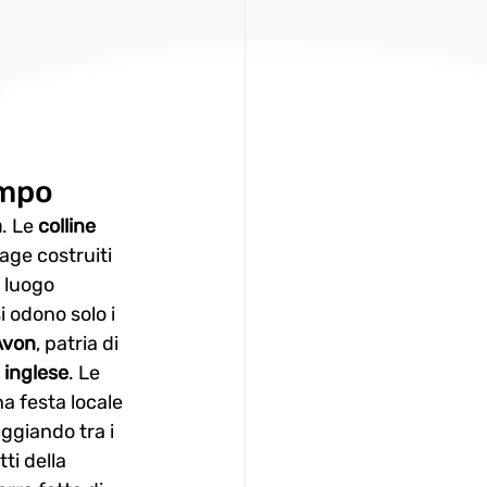
empo
a
. Le 
colline 
age costruiti 
 luogo 
 odono solo i 
Avon
, patria di 
 inglese
. Le 
na festa locale 
ggiando tra i 
ti della 