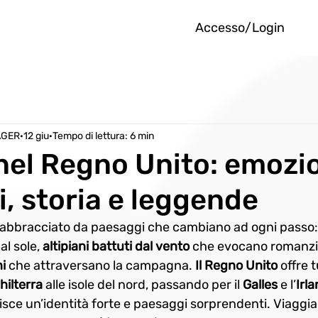
Accesso/Login
AGER
12 giu
Tempo di lettura: 6 min
nel Regno Unito: emozio
, storia e leggende
abbracciato da paesaggi che cambiano ad ogni passo:
al sole, 
altipiani battuti dal vento
 che evocano romanzi
i
 che attraversano la campagna.
 Il Regno Unito 
offre 
hilterra
 alle isole del nord, passando per il 
Galles
 e l’
Irl
sce un’identità forte e paesaggi sorprendenti. Viaggiar