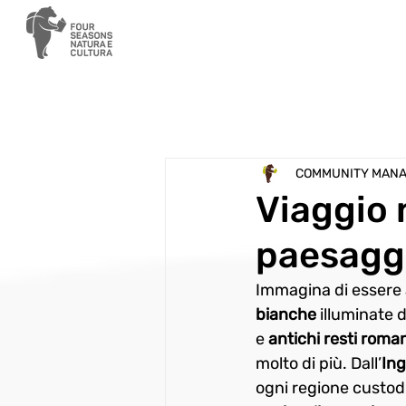
COMMUNITY MAN
Viaggio 
paesaggi
Immagina di essere 
bianche
 illuminate d
e 
antichi
resti
roman
molto di più. Dall’
Ing
ogni regione custodi